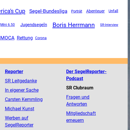
ica's Cup
Segel-Bundesliga
Abenteuer
Unfall
Porträt
Boris Herrmann
Jugendsegeln
Mini 6.50
SR-Interview
IMOCA
Rettung
Corona
Reporter
Der SegelReporter-
Podcast
SR Leitgedanke
SR Clubraum
In eigener Sache
Fragen und
Carsten Kemmling
Antworten
Michael Kunst
Mitgliedschaft
Werben auf
erneuern
SegelReporter