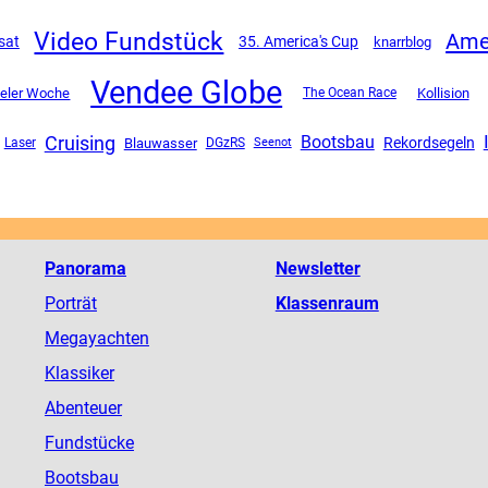
Video Fundstück
Amer
sat
35. America's Cup
knarrblog
Vendee Globe
ieler Woche
The Ocean Race
Kollision
Cruising
Bootsbau
Rekordsegeln
Blauwasser
DGzRS
Laser
Seenot
Panorama
Newsletter
Porträt
Klassenraum
Megayachten
Klassiker
Abenteuer
Fundstücke
Bootsbau