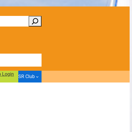
b Login
SR Club