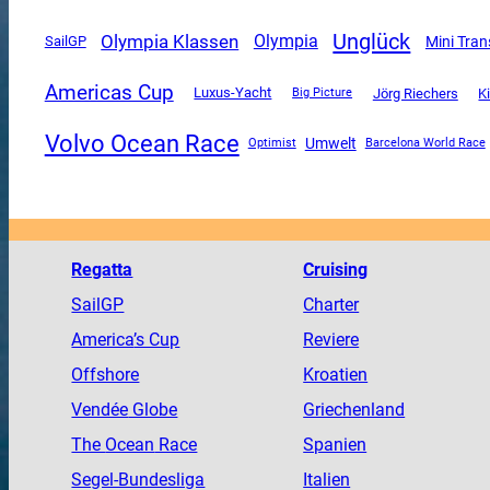
Unglück
Olympia Klassen
Olympia
Mini Tran
SailGP
Americas Cup
Luxus-Yacht
Jörg Riechers
K
Big Picture
Volvo Ocean Race
Umwelt
Optimist
Barcelona World Race
Regatta
Cruising
SailGP
Charter
America
’s Cup
Reviere
Offshore
Kroatien
Vendée
Globe
Griechenland
The
Ocean
Race
Spanien
Segel-Bundesliga
Italien