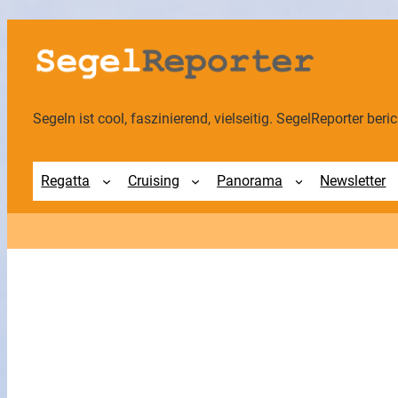
Zum
Inhalt
springen
Segeln ist cool, faszinierend, vielseitig. SegelReporter berich
Regatta
Cruising
Panorama
Newsletter