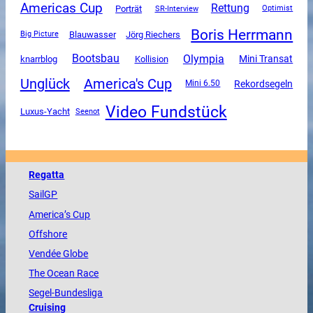
Americas Cup
Rettung
Porträt
SR-Interview
Optimist
Boris Herrmann
Blauwasser
Jörg Riechers
Big Picture
Olympia
Bootsbau
Mini Transat
knarrblog
Kollision
Unglück
America's Cup
Rekordsegeln
Mini 6.50
Video Fundstück
Luxus-Yacht
Seenot
Regatta
SailGP
America
’s Cup
Offshore
Vendée
Globe
The
Ocean
Race
Segel-Bundesliga
Cruising