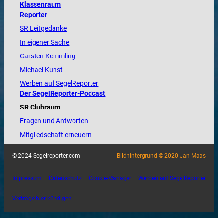
Klassenraum
Reporter
SR Leitgedanke
In eigener Sache
Carsten Kemmling
Michael Kunst
Werben auf SegelReporter
Der SegelReporter-Podcast
SR Clubraum
Fragen und Antworten
Mitgliedschaft erneuern
© 2024 Segelreporter.com
Bildhintergrund © 2020 Jan Maas
Impressum
Datenschutz
Cookie-Manager
Werben auf SegelReporter
Verträge hier kündigen