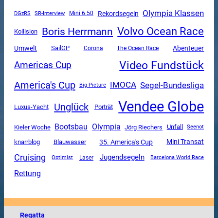
Olympia Klassen
Rekordsegeln
DGzRS
SR-Interview
Mini 6.50
Volvo Ocean Race
Boris Herrmann
Kollision
Umwelt
SailGP
Abenteuer
Corona
The Ocean Race
Video Fundstück
Americas Cup
America's Cup
Segel-Bundesliga
IMOCA
Big Picture
Vendee Globe
Unglück
Luxus-Yacht
Porträt
Olympia
Bootsbau
Unfall
Kieler Woche
Jörg Riechers
Seenot
Mini Transat
35. America's Cup
knarrblog
Blauwasser
Cruising
Jugendsegeln
Optimist
Laser
Barcelona World Race
Rettung
Regatta