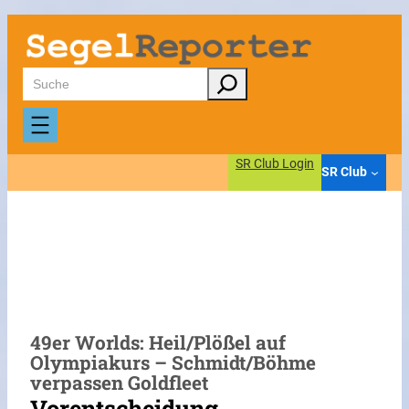
Zum
Inhalt
springen
Suchen
SR Club Login
SR Club
49er Worlds: Heil/Plößel auf
Olympiakurs – Schmidt/Böhme
verpassen Goldfleet
Vorentscheidung