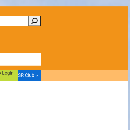
b Login
SR Club