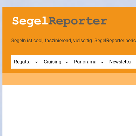
Zum
Inhalt
springen
Segeln ist cool, faszinierend, vielseitig. SegelReporter berich
Regatta
Cruising
Panorama
Newsletter