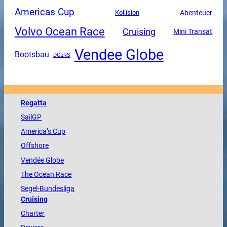
Americas Cup
Abenteuer
Kollision
Volvo Ocean Race
Cruising
Mini Transat
Vendee Globe
Bootsbau
DGzRS
Regatta
SailGP
America
’s Cup
Offshore
Vendée
Globe
The
Ocean
Race
Segel-Bundesliga
Cruising
Charter