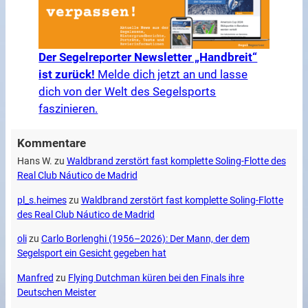
Der Segelreporter Newsletter „Handbreit“
ist zurück!
Melde dich jetzt an und lasse
dich von der Welt des Segelsports
faszinieren.
Kommentare
Hans W.
zu
Waldbrand zerstört fast komplette Soling-Flotte des
Real Club Náutico de Madrid
pl_s.heimes
zu
Waldbrand zerstört fast komplette Soling-Flotte
des Real Club Náutico de Madrid
oli
zu
Carlo Borlenghi (1956–2026): Der Mann, der dem
Segelsport ein Gesicht gegeben hat
Manfred
zu
Flying Dutchman küren bei den Finals ihre
Deutschen Meister