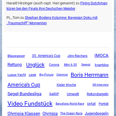
Harald Hirzinger (auch capt. Hari genannt)
zu
Flying Dutchman
küren bei den Finals ihre Deutschen Meister
PL_Tom
zu
Stephan Bodens Kolumne: Bayesian Doku mit
„Traumschiff“-Momenten
IMOCA
35. America's Cup
Blauwasser
Jörg Riechers
Unglück
Rettung
Corona
Mini 6.50
knarrblog
Seenot
Boris Herrmann
Luxus-Yacht
Laser
Big Picture
Optimist
America's Cup
Kieler Woche
SR-Interview
Segel-Bundesliga
SailGP
Umwelt
Rekordsegeln
Video Fundstück
Unfall
Porträt
Barcelona World Race
Olympia Klassen
Olympia
Jugendsegeln
The Ocean Race