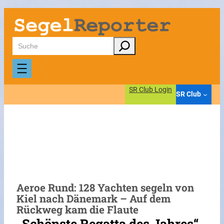
Zum
Inhalt
springen
Suchen
SR Club Login
SR Club
Aeroe Rund: 128 Yachten segeln von
Kiel nach Dänemark – Auf dem
Rückweg kam die Flaute
„Schönste Regatta des Jahres“