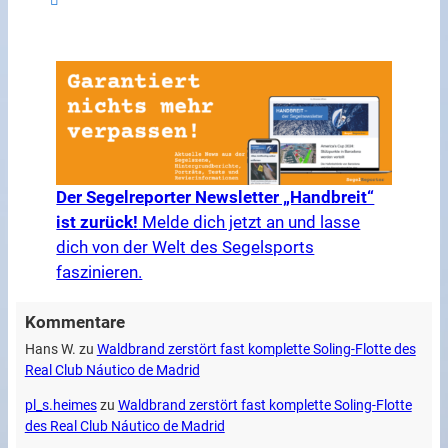
Der Segelreporter Newsletter „Handbreit“
ist zurück!
Melde dich jetzt an und lasse
dich von der Welt des Segelsports
faszinieren.
Kommentare
Hans W.
zu
Waldbrand zerstört fast komplette Soling-Flotte des
Real Club Náutico de Madrid
pl_s.heimes
zu
Waldbrand zerstört fast komplette Soling-Flotte
des Real Club Náutico de Madrid