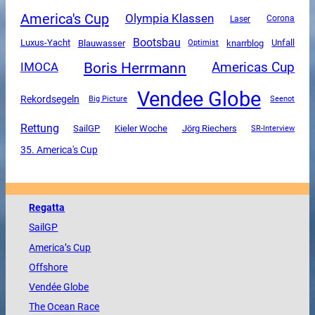
America's Cup
Olympia Klassen
Corona
Laser
Bootsbau
Luxus-Yacht
Unfall
Blauwasser
knarrblog
Optimist
Boris Herrmann
Americas Cup
IMOCA
Vendee Globe
Rekordsegeln
Big Picture
Seenot
Rettung
SailGP
Kieler Woche
Jörg Riechers
SR-Interview
35. America's Cup
Regatta
SailGP
America
’s Cup
Offshore
Vendée
Globe
The
Ocean
Race