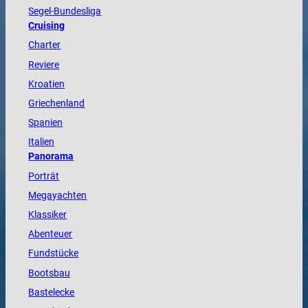
Segel-Bundesliga
Cruising
Charter
Reviere
Kroatien
Griechenland
Spanien
Italien
Panorama
Porträt
Megayachten
Klassiker
Abenteuer
Fundstücke
Bootsbau
Bastelecke