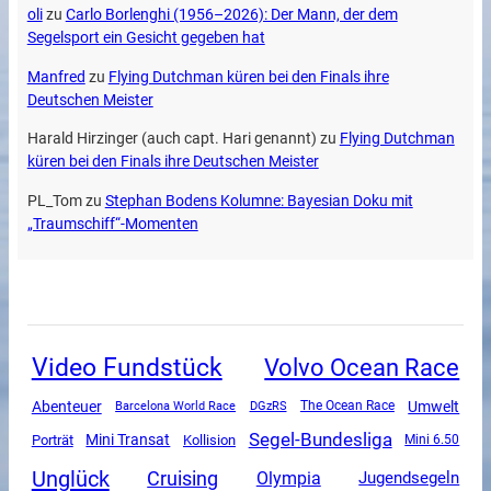
oli
zu
Carlo Borlenghi (1956–2026): Der Mann, der dem
Segelsport ein Gesicht gegeben hat
Manfred
zu
Flying Dutchman küren bei den Finals ihre
Deutschen Meister
Harald Hirzinger (auch capt. Hari genannt)
zu
Flying Dutchman
küren bei den Finals ihre Deutschen Meister
PL_Tom
zu
Stephan Bodens Kolumne: Bayesian Doku mit
„Traumschiff“-Momenten
Video Fundstück
Volvo Ocean Race
Abenteuer
Umwelt
DGzRS
The Ocean Race
Barcelona World Race
Segel-Bundesliga
Mini Transat
Porträt
Kollision
Mini 6.50
Unglück
Cruising
Olympia
Jugendsegeln