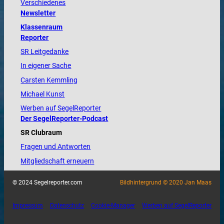
Verschiedenes
Newsletter
Klassenraum
Reporter
SR Leitgedanke
In eigener Sache
Carsten Kemmling
Michael Kunst
Werben auf SegelReporter
Der SegelReporter-Podcast
SR Clubraum
Fragen und Antworten
Mitgliedschaft erneuern
© 2024 Segelreporter.com
Bildhintergrund © 2020 Jan Maas
Impressum
Datenschutz
Cookie-Manager
Werben auf SegelReporter