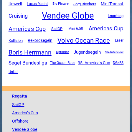
Mini Transat
Umwelt
Luxus-Yacht
Jörg Riechers
Big Picture
Vendee Globe
Cruising
knarrblog
America's Cup
Americas Cup
SailGP
Mini 6.50
Volvo Ocean Race
Rekordsegeln
Kollision
Laser
Boris Herrmann
Jugendsegeln
SR-Interview
Optimist
Segel-Bundesliga
35. America's Cup
The Ocean Race
DGzRS
Unfall
Regatta
SailGP
America
’s Cup
Offshore
Vendée
Globe