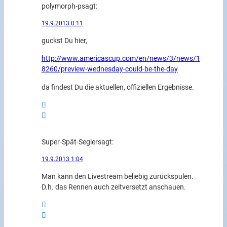
polymorph-p
sagt:
19.9.2013 0:11
guckst Du hier,
http://www.americascup.com/en/news/3/news/1
8260/preview-wednesday-could-be-the-day
da findest Du die aktuellen, offiziellen Ergebnisse.
Super-Spät-Segler
sagt:
19.9.2013 1:04
Man kann den Livestream beliebig zurückspulen.
D.h. das Rennen auch zeitversetzt anschauen.