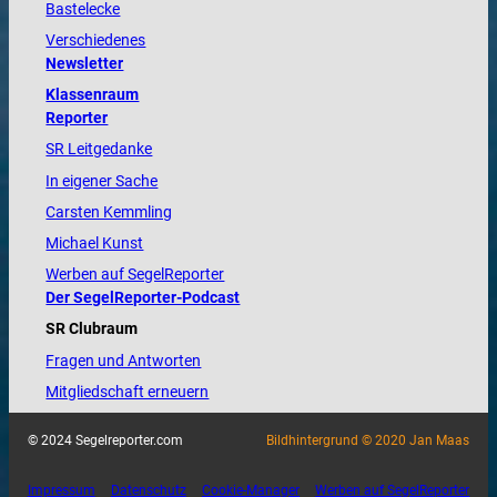
Bastelecke
Verschiedenes
Newsletter
Klassenraum
Reporter
SR Leitgedanke
In eigener Sache
Carsten Kemmling
Michael Kunst
Werben auf SegelReporter
Der SegelReporter-Podcast
SR Clubraum
Fragen und Antworten
Mitgliedschaft erneuern
© 2024 Segelreporter.com
Bildhintergrund © 2020 Jan Maas
Impressum
Datenschutz
Cookie-Manager
Werben auf SegelReporter