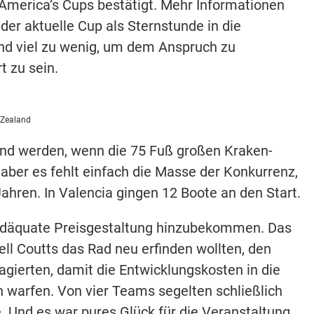
America’s Cups bestätigt. Mehr Informationen
der aktuelle Cup als Sternstunde in die
nd viel zu wenig, um dem Anspruch zu
t zu sein.
 Zealand
end werden, wenn die 75 Fuß großen Kraken-
 aber es fehlt einfach die Masse der Konkurrenz,
ahren. In Valencia gingen 12 Boote an den Start.
e adäquate Preisgestaltung hinzubekommen. Das
ell Coutts das Rad neu erfinden wollten, den
ierten, damit die Entwicklungskosten in die
warfen. Von vier Teams segelten schließlich
 Und es war pures Glück für die Veranstaltung,