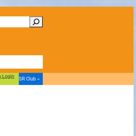
b Login
SR Club