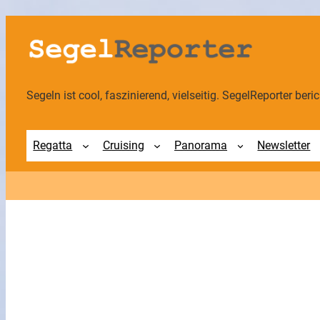
Zum
Inhalt
springen
Segeln ist cool, faszinierend, vielseitig. SegelReporter berich
Regatta
Cruising
Panorama
Newsletter