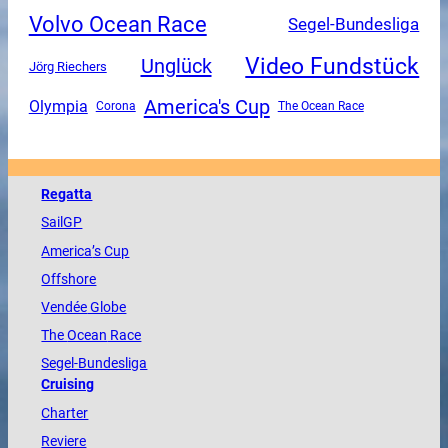
Volvo Ocean Race
Segel-Bundesliga
Video Fundstück
Unglück
Jörg Riechers
America's Cup
Olympia
Corona
The Ocean Race
Regatta
SailGP
America
’s Cup
Offshore
Vendée
Globe
The
Ocean
Race
Segel-Bundesliga
Cruising
Charter
Reviere