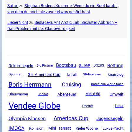
Safari
zu
Stephan Bodens Kolumne: Wenn du ein Boot kaufst,
von dem du noch nie zuvor etwas gehört hast
LieberNicht
zu
Sedlaceks Ant Arctic Lab: Sechster Abbruch –
Das Problem mit der Glaubwürdigkeit
Rettung
Bootsbau
Rekordsegeln
SailGP
DGzRS
Big Picture
35. America's Cup
Unfall
SR-Interview
knarrblog
Optimist
Boris Herrmann
Cruising
Barcelona World Race
Abenteuer
Umwelt
Blauwasser
Mini 6.50
Seenot
Vendee Globe
Porträt
Laser
Americas Cup
Olympia Klassen
Jugendsegeln
IMOCA
Mini Transat
Luxus-Yacht
Kollision
Kieler Woche