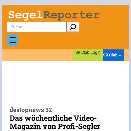
Zum
Inhalt
springen
Suchen
SR Club Login
SR Club
destopnews 32
Das wöchentliche Video-
Magazin von Profi-Segler