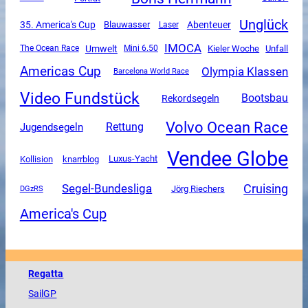
Unglück
35. America's Cup
Abenteuer
Blauwasser
Laser
IMOCA
Umwelt
Unfall
The Ocean Race
Mini 6.50
Kieler Woche
Americas Cup
Olympia Klassen
Barcelona World Race
Video Fundstück
Bootsbau
Rekordsegeln
Volvo Ocean Race
Rettung
Jugendsegeln
Vendee Globe
Luxus-Yacht
Kollision
knarrblog
Segel-Bundesliga
Cruising
DGzRS
Jörg Riechers
America's Cup
Regatta
SailGP