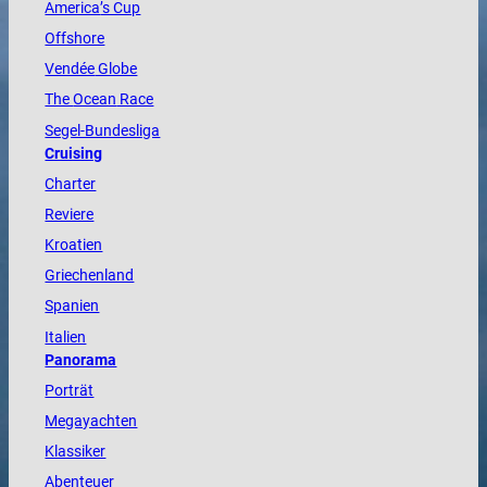
America
’s Cup
Offshore
Vendée
Globe
The
Ocean
Race
Segel-Bundesliga
Cruising
Charter
Reviere
Kroatien
Griechenland
Spanien
Italien
Panorama
Porträt
Megayachten
Klassiker
Abenteuer