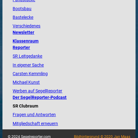
Bootsbau
Bastelecke
Verschiedenes
Newsletter
Klassenraum
Reporter
SR Leitgedanke
In eigener Sache
Carsten Kemmling
Michael Kunst
Werben auf SegelReporter
Der SegelReporter-Podcast
SR Clubraum
Fragen und Antworten
Mitgliedschaft erneuern
© 2024 Segelreporter.com
Bildhintergrund © 2020 Jan Maas