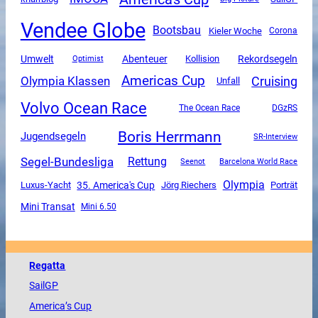
Vendee Globe
Bootsbau
Kieler Woche
Corona
Umwelt
Abenteuer
Rekordsegeln
Kollision
Optimist
Americas Cup
Olympia Klassen
Cruising
Unfall
Volvo Ocean Race
The Ocean Race
DGzRS
Boris Herrmann
Jugendsegeln
SR-Interview
Segel-Bundesliga
Rettung
Seenot
Barcelona World Race
Olympia
Luxus-Yacht
35. America's Cup
Jörg Riechers
Porträt
Mini Transat
Mini 6.50
Regatta
SailGP
America
’s Cup