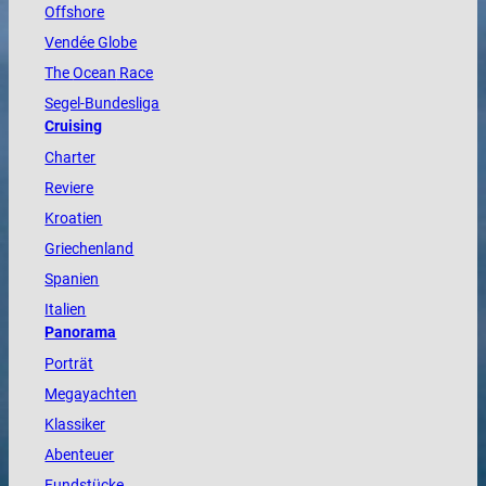
Offshore
Vendée
Globe
The
Ocean
Race
Segel-Bundesliga
Cruising
Charter
Reviere
Kroatien
Griechenland
Spanien
Italien
Panorama
Porträt
Megayachten
Klassiker
Abenteuer
Fundstücke