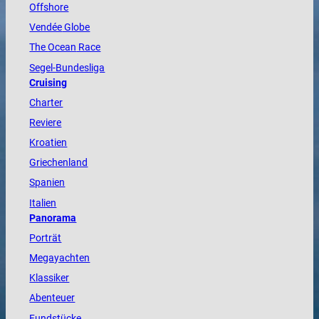
Offshore
Vendée
Globe
The
Ocean
Race
Segel-Bundesliga
Cruising
Charter
Reviere
Kroatien
Griechenland
Spanien
Italien
Panorama
Porträt
Megayachten
Klassiker
Abenteuer
Fundstücke