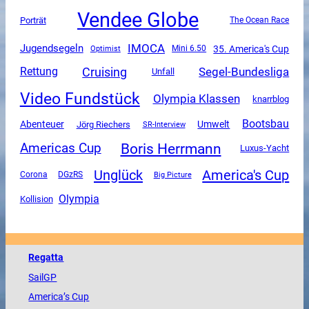
Vendee Globe
Porträt
The Ocean Race
IMOCA
Jugendsegeln
35. America's Cup
Mini 6.50
Optimist
Cruising
Segel-Bundesliga
Rettung
Unfall
Video Fundstück
Olympia Klassen
knarrblog
Bootsbau
Abenteuer
Umwelt
Jörg Riechers
SR-Interview
Boris Herrmann
Americas Cup
Luxus-Yacht
Unglück
America's Cup
Corona
DGzRS
Big Picture
Olympia
Kollision
Regatta
SailGP
America
’s Cup