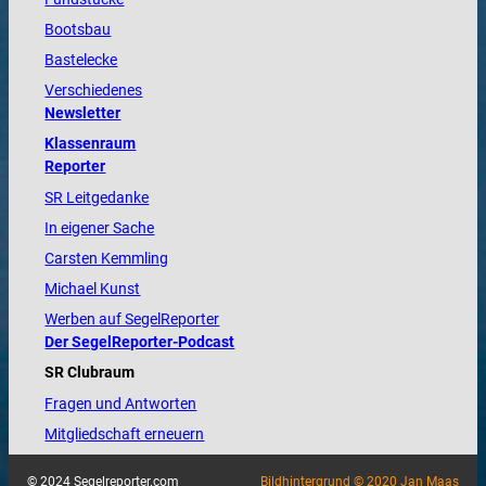
Bootsbau
Bastelecke
Verschiedenes
Newsletter
Klassenraum
Reporter
SR Leitgedanke
In eigener Sache
Carsten Kemmling
Michael Kunst
Werben auf SegelReporter
Der SegelReporter-Podcast
SR Clubraum
Fragen und Antworten
Mitgliedschaft erneuern
© 2024 Segelreporter.com
Bildhintergrund © 2020 Jan Maas