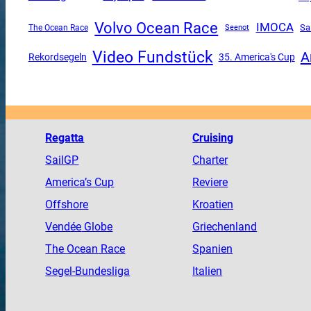
Volvo Ocean Race
IMOCA
Sa
The Ocean Race
Seenot
Video Fundstück
A
Rekordsegeln
35. America's Cup
Regatta
Cruising
SailGP
Charter
America
’s Cup
Reviere
Offshore
Kroatien
Vendée
Globe
Griechenland
The
Ocean
Race
Spanien
Segel-Bundesliga
Italien