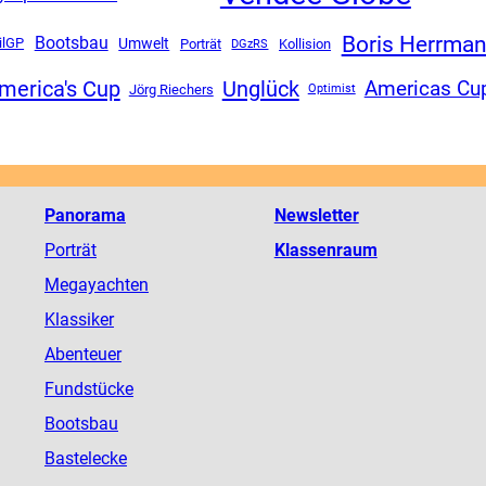
Boris Herrma
Bootsbau
ilGP
Umwelt
Porträt
DGzRS
Kollision
merica's Cup
Unglück
Americas Cu
Jörg Riechers
Optimist
Panorama
Newsletter
Porträt
Klassenraum
Megayachten
Klassiker
Abenteuer
Fundstücke
Bootsbau
Bastelecke