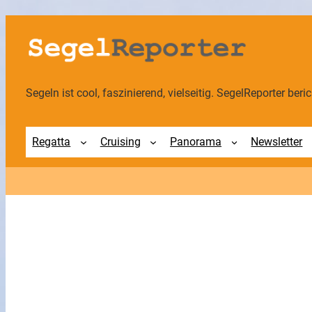
Zum
Inhalt
springen
Segeln ist cool, faszinierend, vielseitig. SegelReporter berich
Regatta
Cruising
Panorama
Newsletter