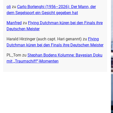
oli
zu
Carlo Borlenghi (1956–2026): Der Mann, der
dem Segelsport ein Gesicht gegeben hat
Manfred
zu
Flying Dutchman küren bei den Finals ihre
Deutschen Meister
Harald Hirzinger (auch capt. Hari genannt)
zu
Flying
Dutchman küren bei den Finals ihre Deutschen Meister
PL_Tom
zu
Stephan Bodens Kolumne: Bayesian Doku
mit „Traumschiff“-Momenten