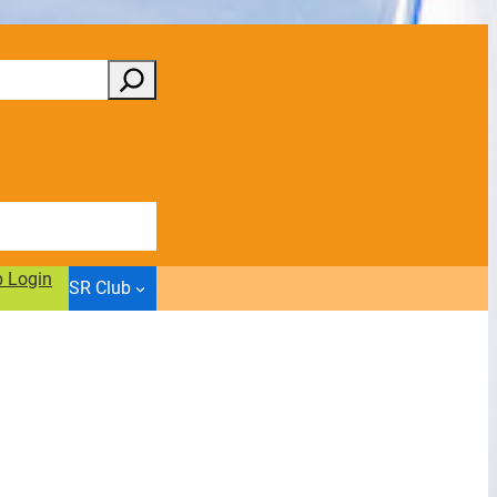
b Login
SR Club