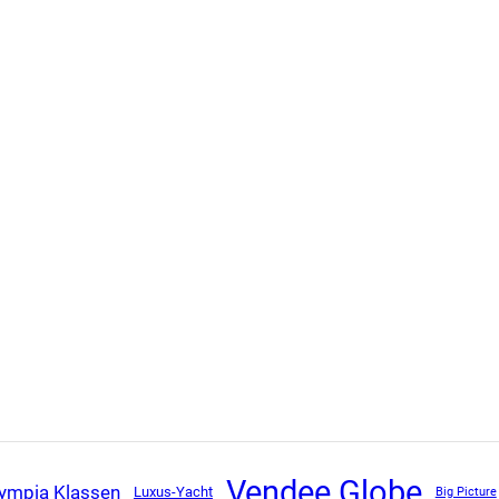
Vendee Globe
ympia Klassen
Luxus-Yacht
Big Picture