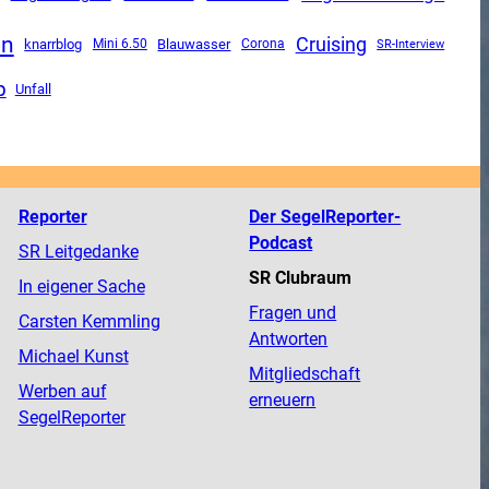
nn
Cruising
knarrblog
Mini 6.50
Blauwasser
Corona
SR-Interview
p
Unfall
Reporter
Der SegelReporter-
Podcast
SR Leitgedanke
SR Clubraum
In eigener Sache
Fragen und
Carsten Kemmling
Antworten
Michael Kunst
Mitgliedschaft
Werben auf
erneuern
SegelReporter