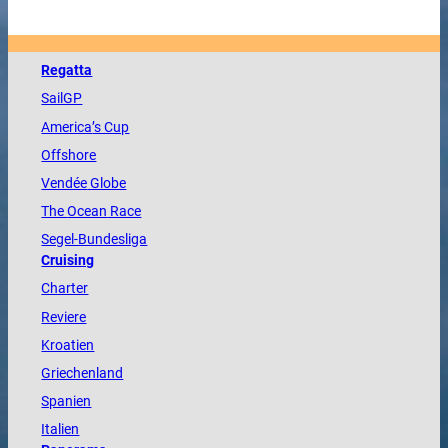
Regatta
SailGP
America
’s Cup
Offshore
Vendée
Globe
The
Ocean
Race
Segel-Bundesliga
Cruising
Charter
Reviere
Kroatien
Griechenland
Spanien
Italien