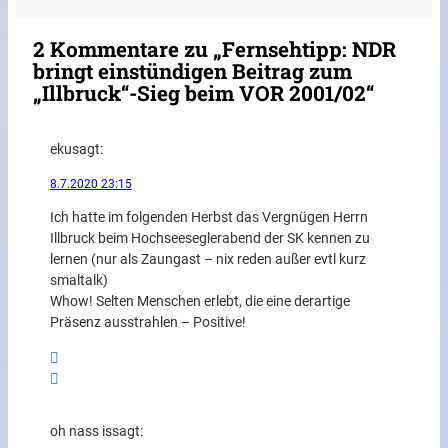
2 Kommentare zu „Fernsehtipp: NDR
bringt einstündigen Beitrag zum
„Illbruck“-Sieg beim VOR 2001/02“
eku
sagt:
8.7.2020 23:15
Ich hatte im folgenden Herbst das Vergnügen Herrn
Illbruck beim Hochseeseglerabend der SK kennen zu
lernen (nur als Zaungast – nix reden außer evtl kurz
smaltalk)
Whow! Selten Menschen erlebt, die eine derartige
Präsenz ausstrahlen – Positive!
oh nass is
sagt: