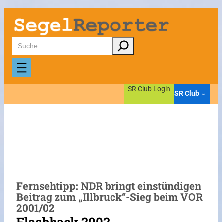
Zum
Inhalt
springen
Suchen
SR Club Login
SR Club
Fernsehtipp: NDR bringt einstündigen
Beitrag zum „Illbruck“-Sieg beim VOR
2001/02
Flashback 2002