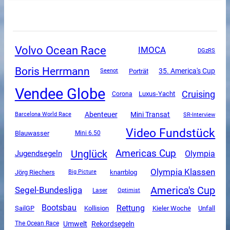
Volvo Ocean Race
IMOCA
DGzRS
Boris Herrmann
35. America's Cup
Porträt
Seenot
Vendee Globe
Cruising
Luxus-Yacht
Corona
Mini Transat
Abenteuer
SR-Interview
Barcelona World Race
Video Fundstück
Blauwasser
Mini 6.50
Unglück
Americas Cup
Olympia
Jugendsegeln
Olympia Klassen
Jörg Riechers
knarrblog
Big Picture
America's Cup
Segel-Bundesliga
Laser
Optimist
Rettung
Bootsbau
SailGP
Unfall
Kollision
Kieler Woche
Umwelt
Rekordsegeln
The Ocean Race