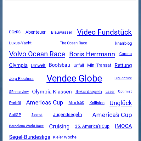
Video Fundstück
Abenteuer
DGzRS
Blauwasser
Luxus-Yacht
The Ocean Race
knarrblog
Volvo Ocean Race
Boris Herrmann
Corona
Olympia
Rettung
Bootsbau
Mini Transat
Umwelt
Unfall
Vendee Globe
Jörg Riechers
Big Picture
Olympia Klassen
Rekordsegeln
SR-Interview
Laser
Optimist
Unglück
Americas Cup
Porträt
Mini 6.50
Kollision
America's Cup
Jugendsegeln
SailGP
Seenot
Cruising
IMOCA
35. America's Cup
Barcelona World Race
Segel-Bundesliga
Kieler Woche