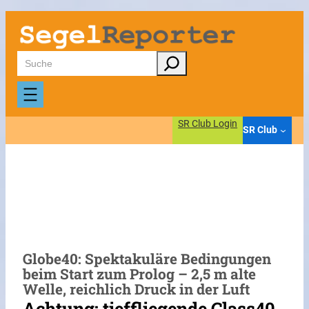
Zum
Inhalt
springen
Suchen
SR Club Login
SR Club
Globe40: Spektakuläre Bedingungen
beim Start zum Prolog – 2,5 m alte
Welle, reichlich Druck in der Luft
Achtung: tieffliegende Class40