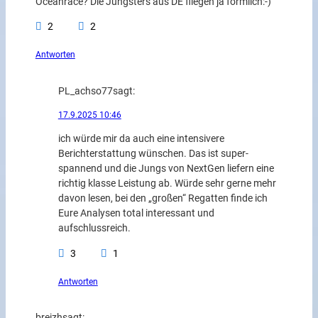
Oceanrace? Die Jungsters aus DE fliegen ja förmlich:-)
2
2
Antworten
PL_achso77
sagt:
17.9.2025 10:46
ich würde mir da auch eine intensivere
Berichterstattung wünschen. Das ist super-
spannend und die Jungs von NextGen liefern eine
richtig klasse Leistung ab. Würde sehr gerne mehr
davon lesen, bei den „großen“ Regatten finde ich
Eure Analysen total interessant und
aufschlussreich.
3
1
Antworten
breizh
sagt: