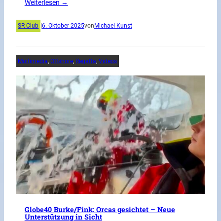
Weiterlesen →
SR Club
|
6. Oktober 2025
von
Michael Kunst
Multimedia
, 
Offshore
, 
Regatta
, 
Videos
Globe40 Burke/Fink: Orcas gesichtet – Neue
Unterstützung in Sicht