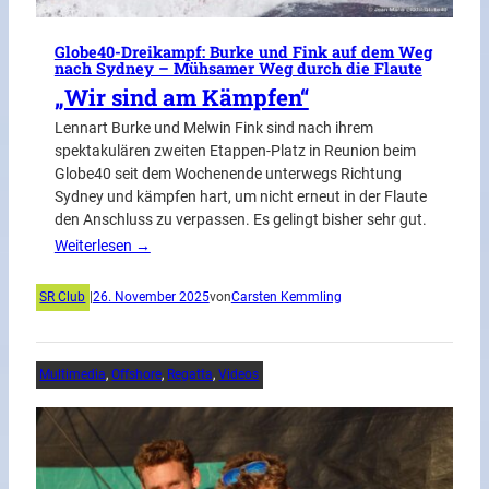
Globe40-Dreikampf: Burke und Fink auf dem Weg
nach Sydney – Mühsamer Weg durch die Flaute
„Wir sind am Kämpfen“
Lennart Burke und Melwin Fink sind nach ihrem
spektakulären zweiten Etappen-Platz in Reunion beim
Globe40 seit dem Wochenende unterwegs Richtung
Sydney und kämpfen hart, um nicht erneut in der Flaute
den Anschluss zu verpassen. Es gelingt bisher sehr gut.
Weiterlesen →
SR Club
|
26. November 2025
von
Carsten Kemmling
Multimedia
, 
Offshore
, 
Regatta
, 
Videos