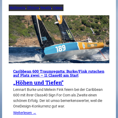
Multimedia
, 
Offshore
, 
Regatta
, 
Videos
Caribbean 600 Traumregatta: Burke/Fink rutschen
auf Platz zwei – 11 Class40 am Start
„Höhen und Tiefen“
Lennart Burke und Melwin Fink feiern bei der Caribbean
600 mit ihrer Class40 Sign For Com als Zweite einen
schönen Erfolg. Der ist umso bemerkenswerter, weil die
OneDesign-Konkurrenz gut war.
Weiterlesen →