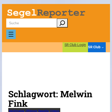
Zum
Inhalt
springen
Suchen
SR Club Login
SR Club
Schlagwort:
Melwin
Fink
Multimedia
, 
Offshore
, 
Regatta
, 
Videos