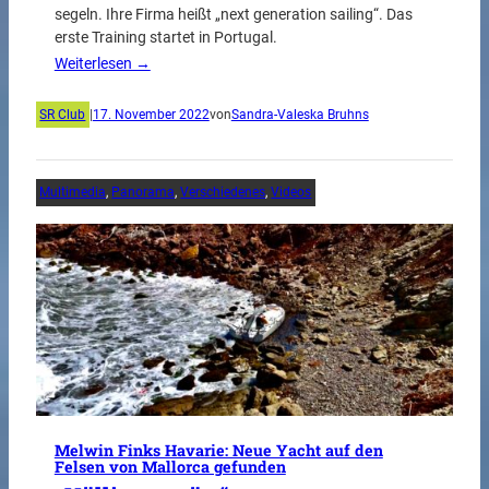
segeln. Ihre Firma heißt „next generation sailing“. Das
erste Training startet in Portugal.
Weiterlesen →
SR Club
|
17. November 2022
von
Sandra-Valeska Bruhns
Multimedia
, 
Panorama
, 
Verschiedenes
, 
Videos
Melwin Finks Havarie: Neue Yacht auf den
Felsen von Mallorca gefunden