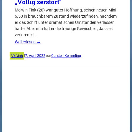
„Völlig zerstört“
Melwin Fink (20) war guter Hoffnung, seinen neuen Mini
6.50 in brauchbarem Zustand wiederzufinden, nachdem
er das Schiff unter dramatischen Umständen verlassen
hatte. Aber nun hat er die traurige Gewissheit, dass es
verloren ist.
Weiterlesen →
SR Club
|
7. April 2022
von
Carsten Kemmling