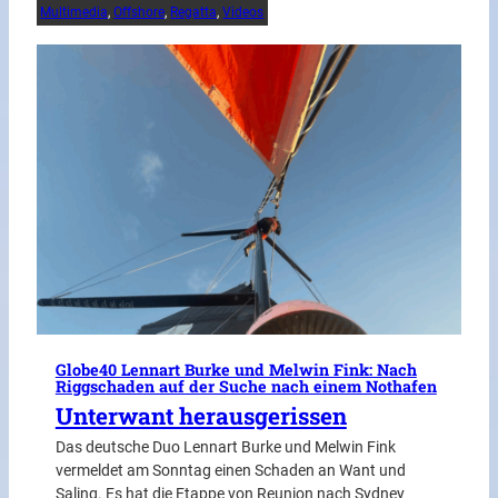
Multimedia
, 
Offshore
, 
Regatta
, 
Videos
Globe40 Lennart Burke und Melwin Fink: Nach
Riggschaden auf der Suche nach einem Nothafen
Unterwant herausgerissen
Das deutsche Duo Lennart Burke und Melwin Fink
vermeldet am Sonntag einen Schaden an Want und
Saling. Es hat die Etappe von Reunion nach Sydney