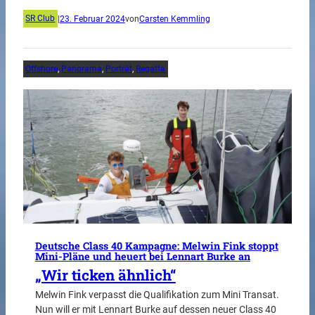
SR Club
|
23. Februar 2024
von
Carsten Kemmling
Offshore
, 
Panorama
, 
Porträt
, 
Regatta
Deutsche Class 40 Kampagne: Melwin Fink stoppt
Mini-Pläne und heuert bei Lennart Burke an
„Wir ticken ähnlich“
Melwin Fink verpasst die Qualifikation zum Mini Transat.
Nun will er mit Lennart Burke auf dessen neuer Class 40