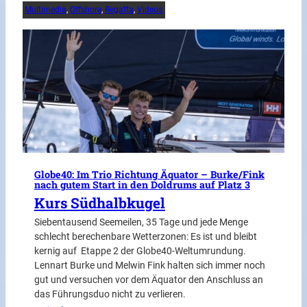
Multimedia
, 
Offshore
, 
Regatta
, 
Videos
Globe40: Im Trio Richtung Äquator – Burke/Fink
nach gutem Start in den Doldrums auf Platz 3
Kurs Südhalbkugel
Siebentausend Seemeilen, 35 Tage und jede Menge
schlecht berechenbare Wetterzonen: Es ist und bleibt
kernig auf Etappe 2 der Globe40-Weltumrundung.
Lennart Burke und Melwin Fink halten sich immer noch
gut und versuchen vor dem Äquator den Anschluss an
das Führungsduo nicht zu verlieren.