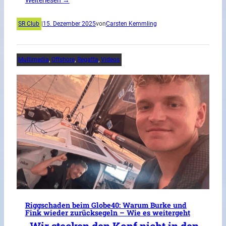
Weiterlesen →
SR Club
|
15. Dezember 2025
von
Carsten Kemmling
Multimedia
, 
Offshore
, 
Regatta
, 
Videos
Riggschaden beim Globe40: Warum Burke und
Fink wieder zurücksegeln – Wie es weitergeht