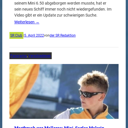
seinem Mini 6.50 abgeborgen werden musste, hat er
sein neues Schiff immer noch nicht wiedergefunden. Im
Video gibt er ein Update zur schwierigen Suche.
Weiterlesen →
SR Club
|
5. April 2022
von
der SR Redaktion
Panorama
, 
Verschiedenes
Mastbruch vor Mallorca: Mini-Segler Melwin