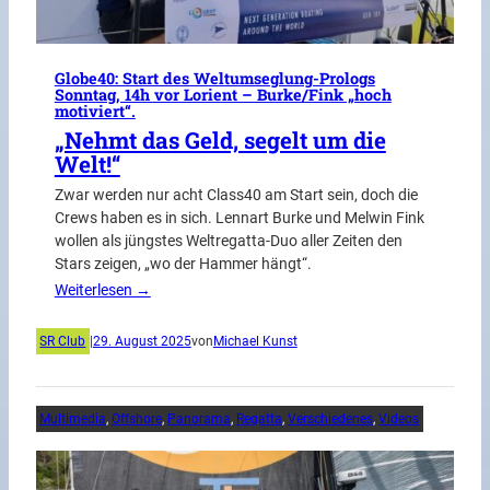
Globe40: Start des Weltumseglung-Prologs
Sonntag, 14h vor Lorient – Burke/Fink „hoch
motiviert“.
„Nehmt das Geld, segelt um die
Welt!“
Zwar werden nur acht Class40 am Start sein, doch die
Crews haben es in sich. Lennart Burke und Melwin Fink
wollen als jüngstes Weltregatta-Duo aller Zeiten den
Stars zeigen, „wo der Hammer hängt“.
Weiterlesen →
SR Club
|
29. August 2025
von
Michael Kunst
Multimedia
, 
Offshore
, 
Panorama
, 
Regatta
, 
Verschiedenes
, 
Videos