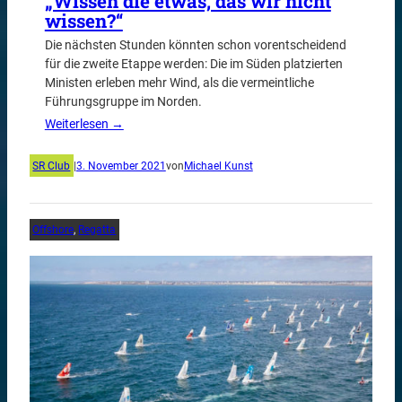
„Wissen die etwas, das wir nicht
wissen?“
Die nächsten Stunden könnten schon vorentscheidend
für die zweite Etappe werden: Die im Süden platzierten
Ministen erleben mehr Wind, als die vermeintliche
Führungsgruppe im Norden.
Weiterlesen →
SR Club
|
3. November 2021
von
Michael Kunst
Offshore
, 
Regatta