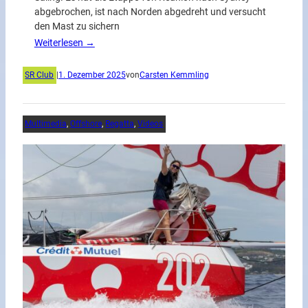
abgebrochen, ist nach Norden abgedreht und versucht
den Mast zu sichern
Weiterlesen →
SR Club
|
1. Dezember 2025
von
Carsten Kemmling
Multimedia
, 
Offshore
, 
Regatta
, 
Videos