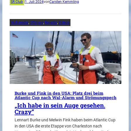
SR Club
|
1. Juli 2024
von
Carsten Kemmling
Multimedia
, 
Offshore
, 
Regatta
, 
Videos
Burke und Fink in den USA: Platz drei beim
Atlantic Cup nach Wal-Alarm und Strömungspech
„Ich habe in sein Auge gesehen.
Crazy“
Lennart Burke und Melwin Fink haben beim Atlantic Cup
in den USA die erste Etappe von Charleston nach