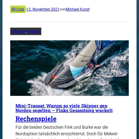
SR Club
|
12. November 2021
von
Michael Kunst
Offshore
, 
Regatta
Mini-Transat: Warum so viele Skipper gen
Norden segelten – Finks Gesamtsieg wackelt
Rechenspiele
Für die beiden Deutschen Fink und Burke war die
Nordoption tatsächlich ernüchternd. Doch für Melwin