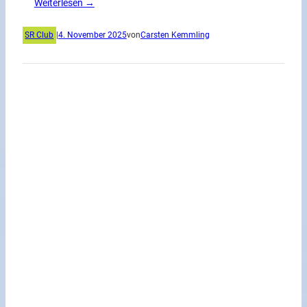
Weiterlesen →
SR Club
|
4. November 2025
von
Carsten Kemmling