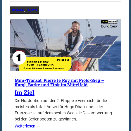
Offshore
, 
Regatta
Mini-Transat: Pierre le Roy mit Proto-Sieg –
Kargl, Burke und Fink im Mittelfeld
Im Ziel
Die Nordoption auf der 2. Etappe erwies sich für die
meisten als fatal. Außer für Hugo Dhallenne – der
Franzose ist auf dem besten Weg, die Gesamtwertung
bei den Serienbooten zu gewinnen.
Weiterlesen →