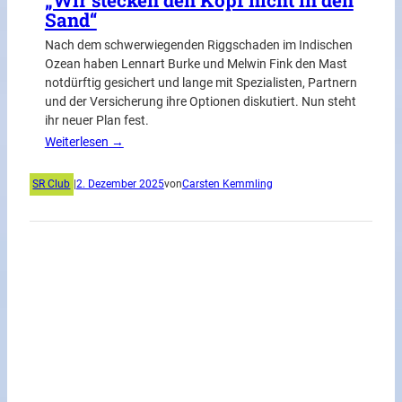
„Wir stecken den Kopf nicht in den
Sand“
Nach dem schwerwiegenden Riggschaden im Indischen
Ozean haben Lennart Burke und Melwin Fink den Mast
notdürftig gesichert und lange mit Spezialisten, Partnern
und der Versicherung ihre Optionen diskutiert. Nun steht
ihr neuer Plan fest.
Weiterlesen →
SR Club
|
2. Dezember 2025
von
Carsten Kemmling