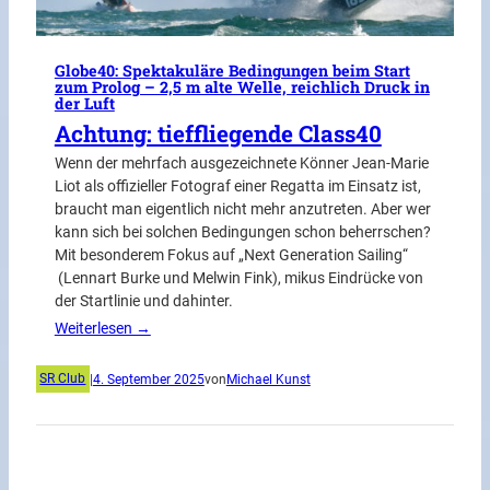
Globe40: Spektakuläre Bedingungen beim Start
zum Prolog – 2,5 m alte Welle, reichlich Druck in
der Luft
Achtung: tieffliegende Class40
Wenn der mehrfach ausgezeichnete Könner Jean-Marie
Liot als offizieller Fotograf einer Regatta im Einsatz ist,
braucht man eigentlich nicht mehr anzutreten. Aber wer
kann sich bei solchen Bedingungen schon beherrschen?
Mit besonderem Fokus auf „Next Generation Sailing“
(Lennart Burke und Melwin Fink), mikus Eindrücke von
der Startlinie und dahinter.
Weiterlesen →
SR Club
|
4. September 2025
von
Michael Kunst