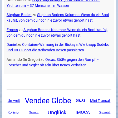
Sven Gräber
zu
Segel-Jugendlager: „Downburst“ wirft vier
Yachten um – 37 Menschen im Wasser
Stephan Boden
zu
Stephan Bodens Kolumne: Wenn du ein Boot
kaufst, von dem du noch nie zuvor etwas gehört hast
Erposs
zu
Stephan Bodens Kolumne: Wenn du ein Boot kaufst,
von dem du noch nie zuvor etwas gehört hast
Daniel
zu
Container-Warnung in der Biskaya: Wie knapp Sodebo
und IDEC Sport die treibenden Boxen passierten
Armando De Gregori
zu
Orcas: Stöße gegen den Rumpf –
Forscher und Segler rätseln über neues Verhalten
Vendee Globe
Mini Transat
Umwelt
DGzRS
Unglück
IMOCA
Kollision
Seenot
Optimist