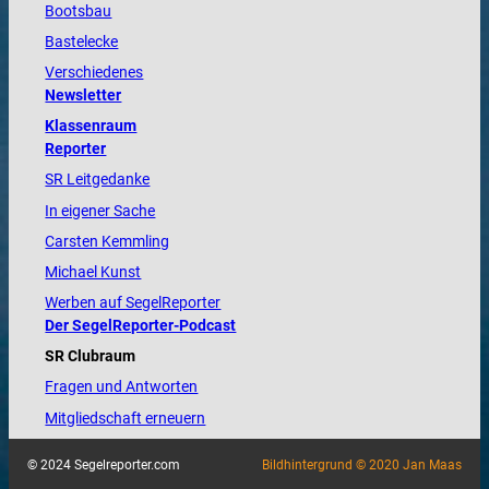
Bootsbau
Bastelecke
Verschiedenes
Newsletter
Klassenraum
Reporter
SR Leitgedanke
In eigener Sache
Carsten Kemmling
Michael Kunst
Werben auf SegelReporter
Der SegelReporter-Podcast
SR Clubraum
Fragen und Antworten
Mitgliedschaft erneuern
© 2024 Segelreporter.com
Bildhintergrund © 2020 Jan Maas