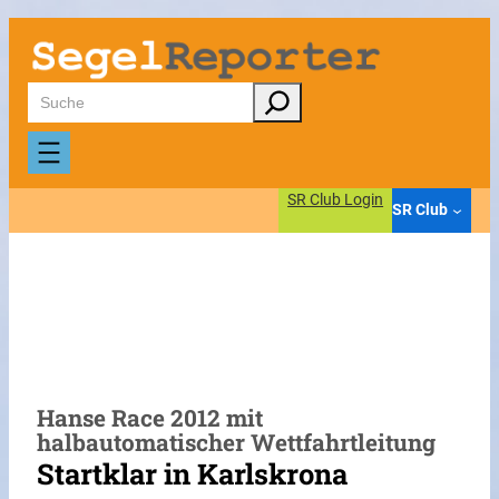
Zum
Inhalt
springen
Suchen
SR Club Login
SR Club
Hanse Race 2012 mit
halbautomatischer Wettfahrtleitung
Startklar in Karlskrona