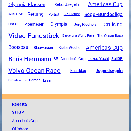
Americas Cup
Olympia Klassen
Rekordsegeln
Segel-Bundesliga
Rettung
Mini 6.50
Porträt
Big Picture
Cruising
Olympia
Unfall
Abenteuer
Jörg Riechers
Video Fundstück
The Ocean Race
Barcelona World Race
America's Cup
Bootsbau
Blauwasser
Kieler Woche
Boris Herrmann
35. America's Cup
Luxus-Yacht
SailGP
Volvo Ocean Race
Jugendsegeln
knarrblog
SR-Interview
Corona
Laser
Regatta
SailGP
America
’s Cup
Offshore