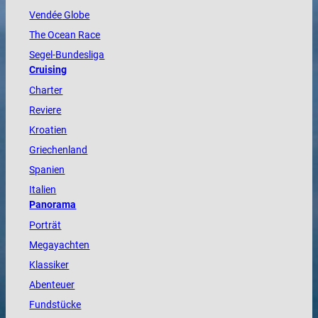
Vendée
Globe
The
Ocean
Race
Segel-Bundesliga
Cruising
Charter
Reviere
Kroatien
Griechenland
Spanien
Italien
Panorama
Porträt
Megayachten
Klassiker
Abenteuer
Fundstücke