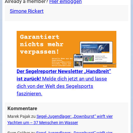
Already a member?
Hier einloggen
Simone Rickert
Der Segelreporter Newsletter „Handbreit“
ist zurück!
Melde dich jetzt an und lasse
dich von der Welt des Segelsports
faszinieren.
Kommentare
Marek Pajak
zu
Segel-Jugendlager: „Downburst“ wirft vier
Yachten um – 37 Menschen im Wasser