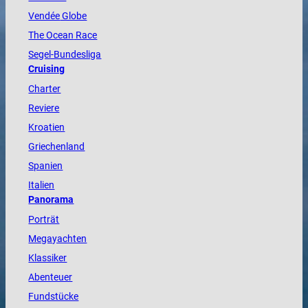
Vendée
Globe
The
Ocean
Race
Segel-Bundesliga
Cruising
Charter
Reviere
Kroatien
Griechenland
Spanien
Italien
Panorama
Porträt
Megayachten
Klassiker
Abenteuer
Fundstücke