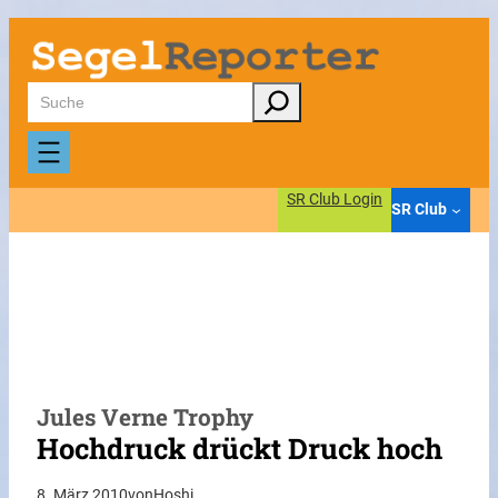
Zum
Inhalt
springen
Suchen
SR Club Login
SR Club
Jules Verne Trophy
Hochdruck drückt Druck hoch
8. März 2010
von
Hoshi