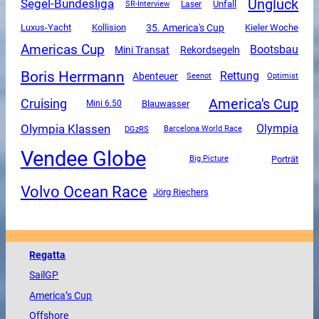
Unglück
Segel-Bundesliga
Unfall
SR-Interview
Laser
Luxus-Yacht
35. America's Cup
Kollision
Kieler Woche
Americas Cup
Bootsbau
Mini Transat
Rekordsegeln
Boris Herrmann
Rettung
Abenteuer
Seenot
Optimist
America's Cup
Cruising
Mini 6.50
Blauwasser
Olympia Klassen
Olympia
DGzRS
Barcelona World Race
Vendee Globe
Porträt
Big Picture
Volvo Ocean Race
Jörg Riechers
Regatta
SailGP
America
’s Cup
Offshore