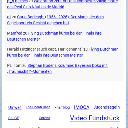
pl_s.heimes
zu
Waldbrand zerstört fast komplette Soling-Flotte
des Real Club Náutico de Madrid
oli
zu
Carlo Borlenghi (1956–2026): Der Mann, der dem
Segelsport ein Gesicht gegeben hat
Manfred
zu
Flying Dutchman küren bei den Finals ihre
Deutschen Meister
Harald Hirzinger (auch capt. Hari genannt)
zu
Flying Dutchman
küren bei den Finals ihre Deutschen Meister
PL_Tom
zu
Stephan Bodens Kolumne: Bayesian Doku mit
„Traumschiff“-Momenten
IMOCA
Jugendsegeln
Umwelt
The Ocean Race
knarrblog
Video Fundstück
SailGP
Corona