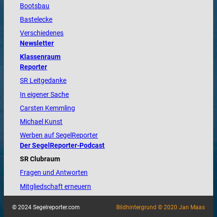
Bootsbau
Bastelecke
Verschiedenes
Newsletter
Klassenraum
Reporter
SR Leitgedanke
In eigener Sache
Carsten Kemmling
Michael Kunst
Werben auf SegelReporter
Der SegelReporter-Podcast
SR Clubraum
Fragen und Antworten
Mitgliedschaft erneuern
© 2024 Segelreporter.com
Bildhintergrund © 2020 Jan Maas