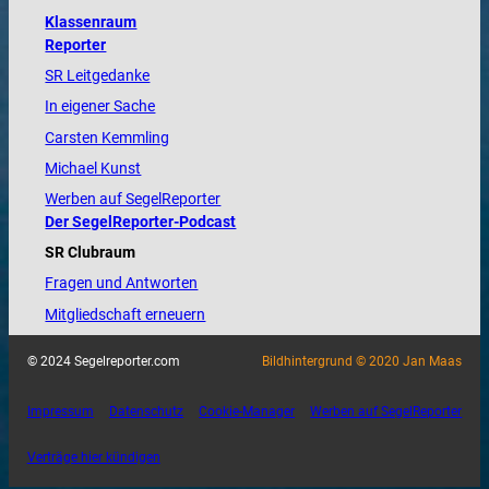
Klassenraum
Reporter
SR Leitgedanke
In eigener Sache
Carsten Kemmling
Michael Kunst
Werben auf SegelReporter
Der SegelReporter-Podcast
SR Clubraum
Fragen und Antworten
Mitgliedschaft erneuern
© 2024 Segelreporter.com
Bildhintergrund © 2020 Jan Maas
Impressum
Datenschutz
Cookie-Manager
Werben auf SegelReporter
Verträge hier kündigen