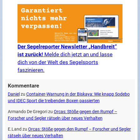
Der Segelreporter Newsletter „Handbreit“
ist zurück!
Melde dich jetzt an und lasse
dich von der Welt des Segelsports
faszinieren.
Kommentare
Daniel
zu
Container-Warnung in der Biskaya: Wie knapp Sodebo
und IDEC Sport die treibenden Boxen passierten
Armando De Gregori
zu
Orcas: Stöße gegen den Rumpf –
Forscher und Segler rätseln über neues Verhalten
E.Land
zu
Orcas: Stöße gegen den Rumpf – Forscher und Segler
rätseln über neues Verhalten