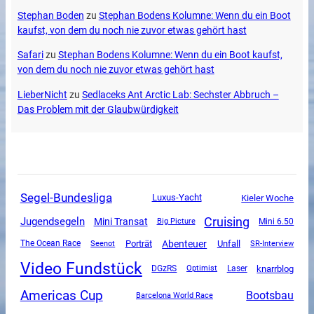
Stephan Boden
zu
Stephan Bodens Kolumne: Wenn du ein Boot
kaufst, von dem du noch nie zuvor etwas gehört hast
Safari
zu
Stephan Bodens Kolumne: Wenn du ein Boot kaufst,
von dem du noch nie zuvor etwas gehört hast
LieberNicht
zu
Sedlaceks Ant Arctic Lab: Sechster Abbruch –
Das Problem mit der Glaubwürdigkeit
Segel-Bundesliga
Luxus-Yacht
Kieler Woche
Cruising
Jugendsegeln
Mini Transat
Mini 6.50
Big Picture
Abenteuer
Unfall
The Ocean Race
Porträt
SR-Interview
Seenot
Video Fundstück
DGzRS
knarrblog
Optimist
Laser
Americas Cup
Bootsbau
Barcelona World Race