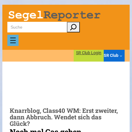
Zum
Inhalt
springen
Suchen
SR Club Login
SR Club
Knarrblog, Class40 WM: Erst zweiter,
dann Abbruch. Wendet sich das
Glück?
Noch mal Gas geben