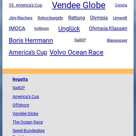
Vendee Globe
35. America's Cup
Corona
Rettung
Olympia
Rekordsegeln
Umwelt
Jörg Riechers
Unglück
Olympia Klassen
IMOCA
Kollision
Boris Herrmann
SailGP
Blauwasser
Volvo Ocean Race
America's Cup
Regatta
SailGP
America
’s Cup
Offshore
Vendée
Globe
The
Ocean
Race
Segel-Bundesliga