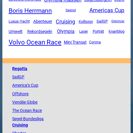
Boris Herrmann
Americas Cup
Seenot
Cruising
Luxus-Yacht
Abenteuer
SailGP
Kollision
Optimist
Olympia
Umwelt
Rekordsegeln
Porträt
knarrblog
Laser
Volvo Ocean Race
Mini Transat
Corona
Regatta
SailGP
America
’s Cup
Offshore
Vendée
Globe
The
Ocean
Race
Segel-Bundesliga
Cruising