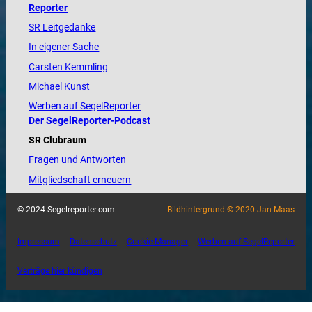
Reporter
SR Leitgedanke
In eigener Sache
Carsten Kemmling
Michael Kunst
Werben auf SegelReporter
Der SegelReporter-Podcast
SR Clubraum
Fragen und Antworten
Mitgliedschaft erneuern
© 2024 Segelreporter.com
Bildhintergrund © 2020 Jan Maas
Impressum
Datenschutz
Cookie-Manager
Werben auf SegelReporter
Verträge hier kündigen