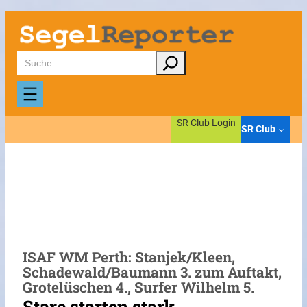
Zum
Inhalt
springen
Suchen
SR Club Login
SR Club
ISAF WM Perth: Stanjek/Kleen,
Schadewald/Baumann 3. zum Auftakt,
Grotelüschen 4., Surfer Wilhelm 5.
Stare starten stark