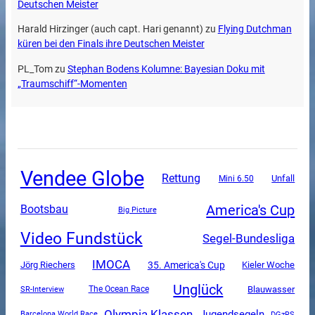
Deutschen Meister
Harald Hirzinger (auch capt. Hari genannt)
zu
Flying Dutchman
küren bei den Finals ihre Deutschen Meister
PL_Tom
zu
Stephan Bodens Kolumne: Bayesian Doku mit
„Traumschiff“-Momenten
Vendee Globe
Rettung
Unfall
Mini 6.50
America's Cup
Bootsbau
Big Picture
Video Fundstück
Segel-Bundesliga
IMOCA
35. America's Cup
Jörg Riechers
Kieler Woche
Unglück
SR-Interview
The Ocean Race
Blauwasser
Olympia Klassen
Jugendsegeln
DGzRS
Barcelona World Race