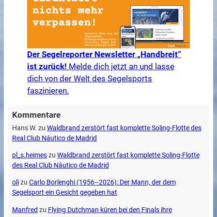
Der Segelreporter Newsletter „Handbreit“
ist zurück!
Melde dich jetzt an und lasse
dich von der Welt des Segelsports
faszinieren.
Kommentare
Hans W.
zu
Waldbrand zerstört fast komplette Soling-Flotte des
Real Club Náutico de Madrid
pl_s.heimes
zu
Waldbrand zerstört fast komplette Soling-Flotte
des Real Club Náutico de Madrid
oli
zu
Carlo Borlenghi (1956–2026): Der Mann, der dem
Segelsport ein Gesicht gegeben hat
Manfred
zu
Flying Dutchman küren bei den Finals ihre