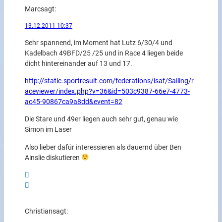
Marc
sagt:
13.12.2011 10:37
Sehr spannend, im Moment hat Lutz 6/30/4 und
Kadelbach 49BFD/25 /25 und in Race 4 liegen beide
dicht hintereinander auf 13 und 17.
http://static.sportresult.com/federations/isaf/Sailing/r
aceviewer/index.php?v=36&id=503c9387-66e7-4773-
ac45-90867ca9a8dd&event=82
Die Stare und 49er liegen auch sehr gut, genau wie
Simon im Laser
Also lieber dafür interessieren als dauernd über Ben
Ainslie diskutieren
Christian
sagt: