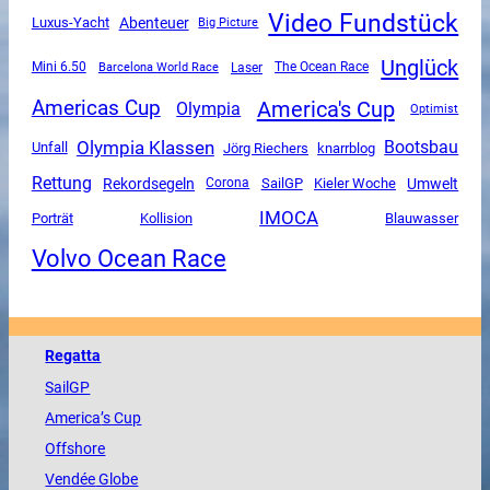
Video Fundstück
Luxus-Yacht
Abenteuer
Big Picture
Unglück
Mini 6.50
The Ocean Race
Barcelona World Race
Laser
America's Cup
Americas Cup
Olympia
Optimist
Olympia Klassen
Bootsbau
Unfall
Jörg Riechers
knarrblog
Rettung
Rekordsegeln
SailGP
Umwelt
Corona
Kieler Woche
IMOCA
Porträt
Kollision
Blauwasser
Volvo Ocean Race
Regatta
SailGP
America
’s Cup
Offshore
Vendée
Globe