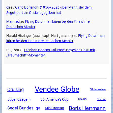
oli
zu
Carlo Borlenghi (1956–2026): Der Mann, der dem
Segelsport ein Gesicht gegeben hat
Manfred
zu
Flying Dutchman küren bei den Finals ihre
Deutschen Meister
Harald Hirzinger (auch capt. Hari genannt)
zu
Flying Dutchman
küren bei den Finals ihre Deutschen Meister
PL_Tom
zu
Stephan Bodens Kolumne: Bayesian Doku mit
„Traumschiff“-Momenten
Vendee Globe
Cruising
SR-Interview
Jugendsegeln
35. America's Cup
DGzRS
Seenot
Boris Herrmann
Segel-Bundesliga
Mini Transat