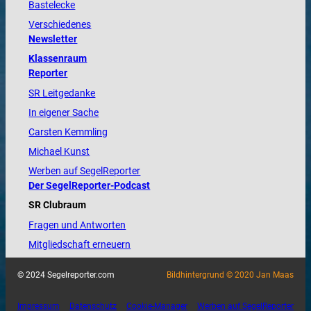
Bastelecke
Verschiedenes
Newsletter
Klassenraum
Reporter
SR Leitgedanke
In eigener Sache
Carsten Kemmling
Michael Kunst
Werben auf SegelReporter
Der SegelReporter-Podcast
SR Clubraum
Fragen und Antworten
Mitgliedschaft erneuern
© 2024 Segelreporter.com
Bildhintergrund © 2020 Jan Maas
Impressum
Datenschutz
Cookie-Manager
Werben auf SegelReporter