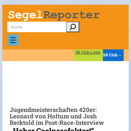
Zum
Inhalt
springen
Suchen
SR Club Login
SR Club
Jugendmeisterschaften 420er:
Leonard von Holtum und Josh
Berktold im Post-Race-Interview
„Hoher Coolnessfaktor!“