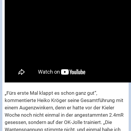
„Fürs erste Mal klappt es schon ganz gut“,
kommentierte Heiko Kröger seine Gesamtführung mit
einem Augenzwinkern, denn er hatte vor der Kieler
Woche noch nicht einmal in der angestammten 2.4mR
gesessen, sondern auf der OK-Jolle trainiert. „Die
Wantenspannung stimmte nicht, und einmal habe ich