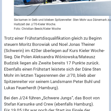
Sie kamen in Gelb und blieben Spitzenreiter: Sten Mohr aus Dänemark zu
Halbzeit der J/70-Kieler Woche.
Foto: Christian Beeck/Kieler Woche
Trotz einer Frühstartdisqualifikation gleich zu Beginn
steuern Moritz Borowiak und Noel Jonas Theiner
(Schwerin) im 420er überlegen auf Kurs Kieler Woche-
Sieg. Die Polen Aleksandra Wiśniowska/Mateusz
Budzisk liegen als Zweite bereits 17 Punkte zurück.
Ebenfalls einen Frühstart leistete sich der Däne Sten
Mohr im letzten Tagesrennen der J/70, blieb aber
Spitzenreiter vor seinem Landsmann Peter Buhl und
Lukas Feuerherdt (Hamburg).
Bei den J/24 führen „Schwere Jungs“, das Boot von
Stefan Karsunke und Crew (ebenfalls Hamburg).
Für 19.05 Uhr war noch der Start ins Finale der