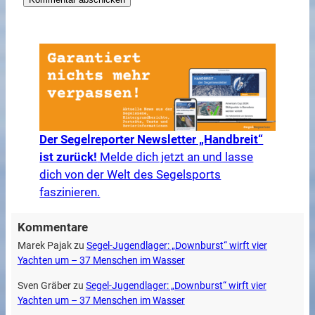
Der Segelreporter Newsletter „Handbreit“
ist zurück!
Melde dich jetzt an und lasse
dich von der Welt des Segelsports
faszinieren.
Kommentare
Marek Pajak
zu
Segel-Jugendlager: „Downburst“ wirft vier
Yachten um – 37 Menschen im Wasser
Sven Gräber
zu
Segel-Jugendlager: „Downburst“ wirft vier
Yachten um – 37 Menschen im Wasser