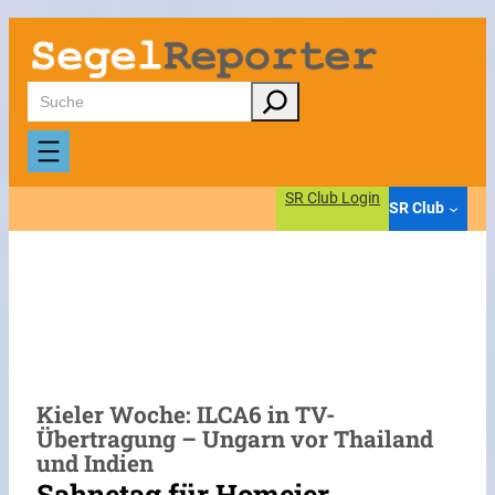
Zum
Inhalt
springen
Suchen
SR Club Login
SR Club
Kieler Woche: ILCA6 in TV-
Übertragung – Ungarn vor Thailand
und Indien
Sahnetag für Homeier