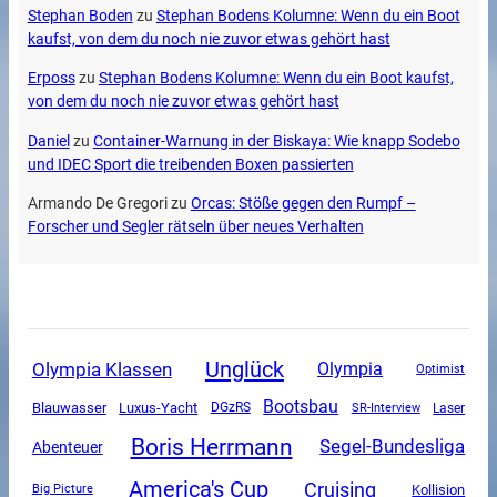
Stephan Boden
zu
Stephan Bodens Kolumne: Wenn du ein Boot
kaufst, von dem du noch nie zuvor etwas gehört hast
Erposs
zu
Stephan Bodens Kolumne: Wenn du ein Boot kaufst,
von dem du noch nie zuvor etwas gehört hast
Daniel
zu
Container-Warnung in der Biskaya: Wie knapp Sodebo
und IDEC Sport die treibenden Boxen passierten
Armando De Gregori
zu
Orcas: Stöße gegen den Rumpf –
Forscher und Segler rätseln über neues Verhalten
Unglück
Olympia Klassen
Olympia
Optimist
Bootsbau
Luxus-Yacht
Blauwasser
DGzRS
SR-Interview
Laser
Boris Herrmann
Segel-Bundesliga
Abenteuer
America's Cup
Cruising
Kollision
Big Picture