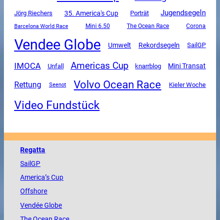
Jugendsegeln
35. America's Cup
Jörg Riechers
Porträt
Mini 6.50
The Ocean Race
Corona
Barcelona World Race
Vendee Globe
Umwelt
Rekordsegeln
SailGP
Americas Cup
IMOCA
Mini Transat
Unfall
knarrblog
Volvo Ocean Race
Rettung
Kieler Woche
Seenot
Video Fundstück
Regatta
SailGP
America
’s Cup
Offshore
Vendée
Globe
The
Ocean
Race