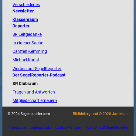
Verschiedenes
Newsletter
Klassenraum
Reporter
SR Leitgedanke
In eigener Sache
Carsten Kemmling
Michael Kunst
Werben auf SegelReporter
Der SegelReporter-Podcast
SR Clubraum
Fragen und Antworten
Mitgliedschaft erneuern
© 2024 Segelreporter.com
Bildhintergrund © 2020 Jan Maas
Impressum
Datenschutz
Cookie-Manager
Werben auf SegelReporter