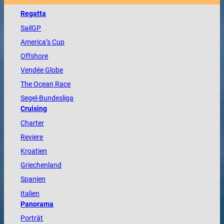
Regatta
SailGP
America
’s Cup
Offshore
Vendée
Globe
The
Ocean
Race
Segel-Bundesliga
Cruising
Charter
Reviere
Kroatien
Griechenland
Spanien
Italien
Panorama
Porträt