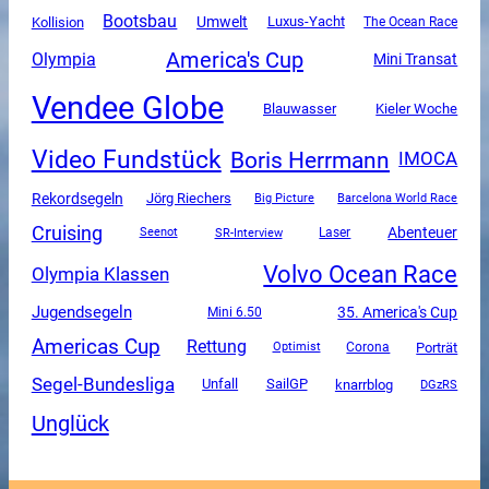
Bootsbau
Umwelt
Luxus-Yacht
Kollision
The Ocean Race
America's Cup
Olympia
Mini Transat
Vendee Globe
Blauwasser
Kieler Woche
Video Fundstück
Boris Herrmann
IMOCA
Rekordsegeln
Jörg Riechers
Big Picture
Barcelona World Race
Cruising
Abenteuer
SR-Interview
Seenot
Laser
Volvo Ocean Race
Olympia Klassen
Jugendsegeln
35. America's Cup
Mini 6.50
Americas Cup
Rettung
Corona
Porträt
Optimist
Segel-Bundesliga
Unfall
SailGP
knarrblog
DGzRS
Unglück