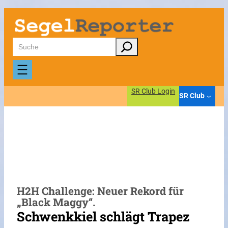
Zum
Inhalt
springen
Suchen
SR Club Login
SR Club
H2H Challenge: Neuer Rekord für
„Black Maggy“.
Schwenkkiel schlägt Trapez