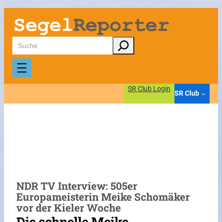
Zum
Inhalt
springen
Suchen
SR Club Login
SR Club
NDR TV Interview: 505er
Europameisterin Meike Schomäker
vor der Kieler Woche
Die schnelle Meike