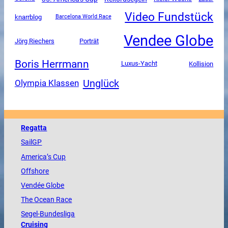
Video Fundstück
knarrblog
Barcelona World Race
Vendee Globe
Jörg Riechers
Porträt
Boris Herrmann
Luxus-Yacht
Kollision
Unglück
Olympia Klassen
Regatta
SailGP
America
’s Cup
Offshore
Vendée
Globe
The
Ocean
Race
Segel-Bundesliga
Cruising