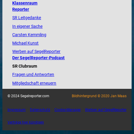
Klassenraum
Reporter
SR Leitgedanke
In eigener Sache
Carsten Kemmling
Michael Kunst
Werben auf SegelReporter
Der SegelReporter-Podcast
SR Clubraum
Fragen und Antworten
Mitgliedschaft erneuern
© 2024 Segelreporter.com
Bildhintergrund © 2020 Jan Maas
Impressum
Datenschutz
Cookie-Manager
Werben auf SegelReporter
Verträge hier kündigen