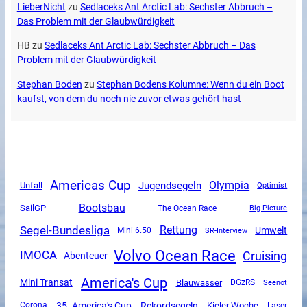
LieberNicht
zu
Sedlaceks Ant Arctic Lab: Sechster Abbruch –
Das Problem mit der Glaubwürdigkeit
HB
zu
Sedlaceks Ant Arctic Lab: Sechster Abbruch – Das
Problem mit der Glaubwürdigkeit
Stephan Boden
zu
Stephan Bodens Kolumne: Wenn du ein Boot
kaufst, von dem du noch nie zuvor etwas gehört hast
Americas Cup
Olympia
Jugendsegeln
Unfall
Optimist
Bootsbau
SailGP
The Ocean Race
Big Picture
Segel-Bundesliga
Rettung
Umwelt
Mini 6.50
SR-Interview
Volvo Ocean Race
Cruising
IMOCA
Abenteuer
America's Cup
Mini Transat
Blauwasser
DGzRS
Seenot
35. America's Cup
Rekordsegeln
Corona
Kieler Woche
Laser