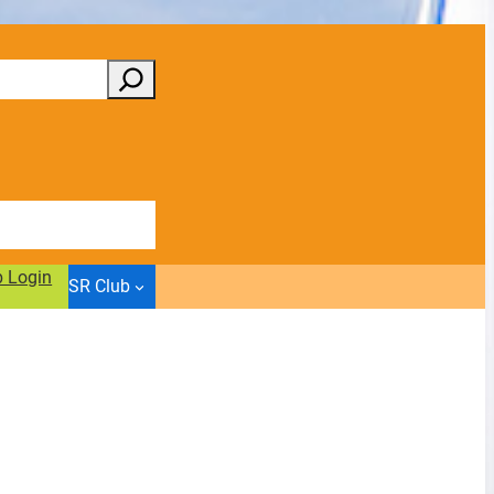
b Login
SR Club