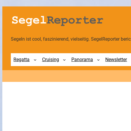
Zum
Inhalt
springen
Segeln ist cool, faszinierend, vielseitig. SegelReporter berich
Regatta
Cruising
Panorama
Newsletter