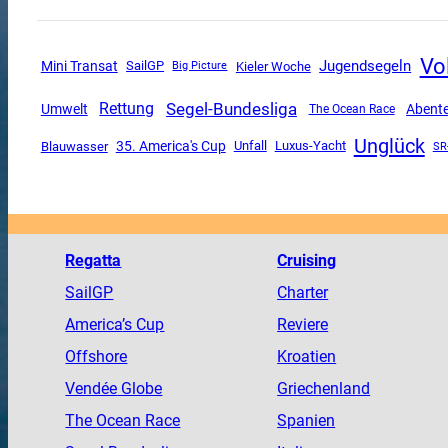
Vo
Jugendsegeln
Mini Transat
SailGP
Kieler Woche
Big Picture
Segel-Bundesliga
Rettung
Umwelt
Abent
The Ocean Race
Unglück
35. America's Cup
Unfall
Luxus-Yacht
Blauwasser
SR
Regatta
Cruising
SailGP
Charter
America
’s Cup
Reviere
Offshore
Kroatien
Vendée
Globe
Griechenland
The
Ocean
Race
Spanien