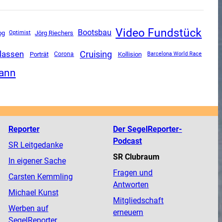
Video Fundstück
Bootsbau
og
Jörg Riechers
Optimist
lassen
Cruising
Porträt
Corona
Kollision
Barcelona World Race
mann
Reporter
Der SegelReporter-
Podcast
SR Leitgedanke
SR Clubraum
In eigener Sache
Fragen und
Carsten Kemmling
Antworten
Michael Kunst
Mitgliedschaft
Werben auf
erneuern
SegelReporter