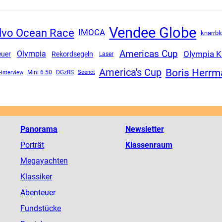
Vendee Globe
lvo Ocean Race
IMOCA
knarrbl
Americas Cup
Olympia K
Olympia
euer
Rekordsegeln
Laser
Boris Herr
America's Cup
-Interview
Mini 6.50
DGzRS
Seenot
Panorama
Newsletter
Porträt
Klassenraum
Megayachten
Klassiker
Abenteuer
Fundstücke