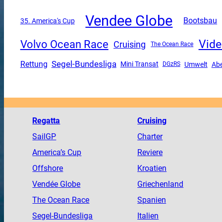
Vendee Globe
Bootsbau
35. America's Cup
Vide
Volvo Ocean Race
Cruising
The Ocean Race
Segel-Bundesliga
Rettung
Mini Transat
Umwelt
Ab
DGzRS
Regatta
Cruising
SailGP
Charter
America
’s Cup
Reviere
Offshore
Kroatien
Vendée
Globe
Griechenland
The
Ocean
Race
Spanien
Segel-Bundesliga
Italien