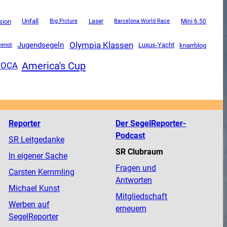
Unfall
ision
Mini 6.50
Big Picture
Laser
Barcelona World Race
Olympia Klassen
Jugendsegeln
Luxus-Yacht
knarrblog
eenot
America's Cup
MOCA
Reporter
Der SegelReporter-
Podcast
SR Leitgedanke
SR Clubraum
In eigener Sache
Fragen und
Carsten Kemmling
Antworten
Michael Kunst
Mitgliedschaft
Werben auf
erneuern
SegelReporter