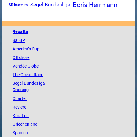
Boris Herrmann
Segel-Bundesliga
SR-Interview
Regatta
SailGP
America
’s Cup
Offshore
Vendée
Globe
The
Ocean
Race
Segel-Bundesliga
Cruising
Charter
Reviere
Kroatien
Griechenland
Spanien