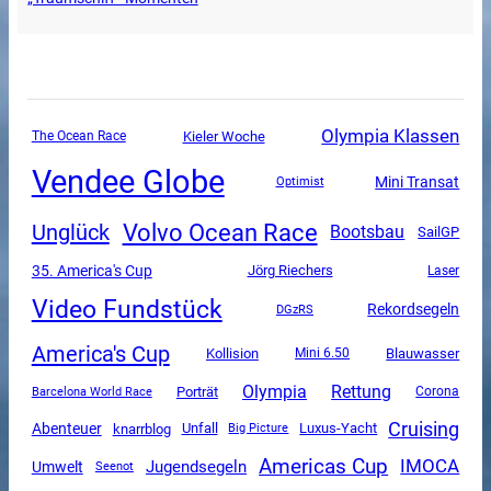
Olympia Klassen
The Ocean Race
Kieler Woche
Vendee Globe
Mini Transat
Optimist
Volvo Ocean Race
Unglück
Bootsbau
SailGP
35. America's Cup
Jörg Riechers
Laser
Video Fundstück
Rekordsegeln
DGzRS
America's Cup
Kollision
Mini 6.50
Blauwasser
Olympia
Rettung
Porträt
Corona
Barcelona World Race
Cruising
Abenteuer
Unfall
Luxus-Yacht
knarrblog
Big Picture
Americas Cup
IMOCA
Jugendsegeln
Umwelt
Seenot