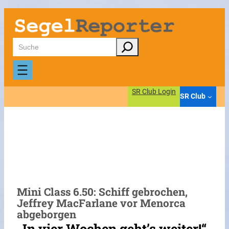
Zum
Inhalt
springen
Suchen
SR Club Login
SR Club
Mini Class 6.50: Schiff gebrochen,
Jeffrey MacFarlane vor Menorca
abgeborgen
„In vier Wochen geht’s weiter!“