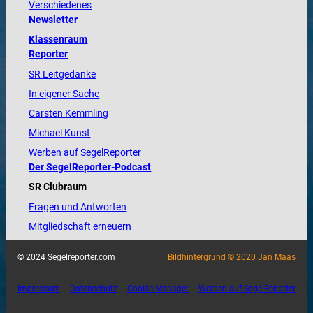
Verschiedenes
Newsletter
Klassenraum
Reporter
SR Leitgedanke
In eigener Sache
Carsten Kemmling
Michael Kunst
Werben auf SegelReporter
Der SegelReporter-Podcast
SR Clubraum
Fragen und Antworten
Mitgliedschaft erneuern
© 2024 Segelreporter.com
Bildhintergrund © 2020 Jan Maas
Impressum
Datenschutz
Cookie-Manager
Werben auf SegelReporter