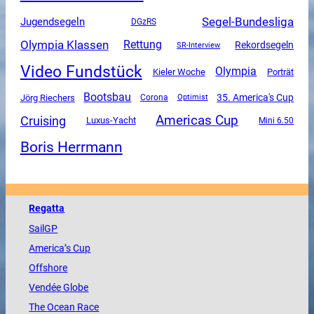
Segel-Bundesliga
Jugendsegeln
DGzRS
Olympia Klassen
Rettung
Rekordsegeln
SR-Interview
Video Fundstück
Olympia
Kieler Woche
Porträt
Bootsbau
35. America's Cup
Jörg Riechers
Corona
Optimist
Americas Cup
Cruising
Luxus-Yacht
Mini 6.50
Boris Herrmann
Regatta
SailGP
America
’s Cup
Offshore
Vendée
Globe
The
Ocean
Race