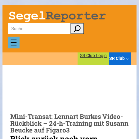
Zum
Inhalt
springen
Suchen
SR Club Login
SR Club
Mini-Transat: Lennart Burkes Video-
Rückblick – 24-h-Training mit Susann
Beucke auf Figaro3
Blick zurück nach vorn