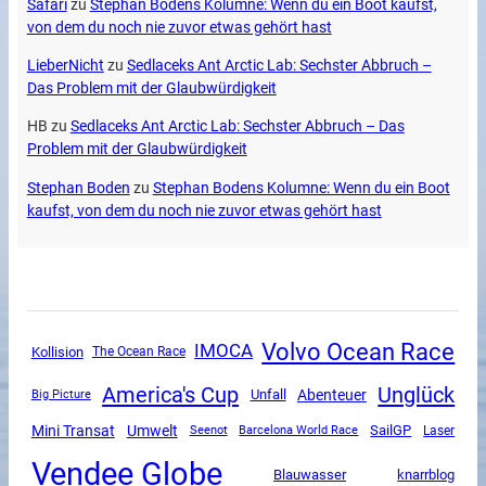
Safari
zu
Stephan Bodens Kolumne: Wenn du ein Boot kaufst,
von dem du noch nie zuvor etwas gehört hast
LieberNicht
zu
Sedlaceks Ant Arctic Lab: Sechster Abbruch –
Das Problem mit der Glaubwürdigkeit
HB
zu
Sedlaceks Ant Arctic Lab: Sechster Abbruch – Das
Problem mit der Glaubwürdigkeit
Stephan Boden
zu
Stephan Bodens Kolumne: Wenn du ein Boot
kaufst, von dem du noch nie zuvor etwas gehört hast
Volvo Ocean Race
IMOCA
Kollision
The Ocean Race
America's Cup
Unglück
Unfall
Abenteuer
Big Picture
Mini Transat
Umwelt
SailGP
Seenot
Barcelona World Race
Laser
Vendee Globe
Blauwasser
knarrblog