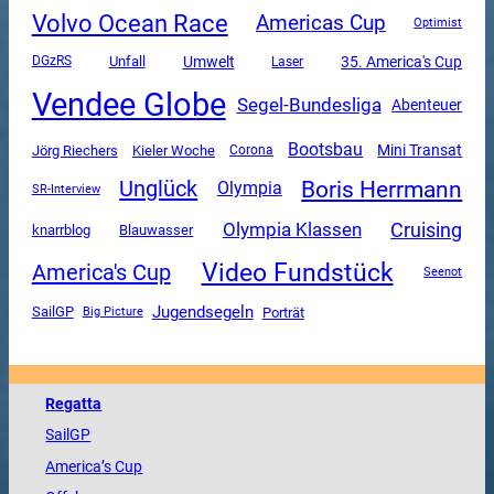
Volvo Ocean Race
Americas Cup
Optimist
Unfall
Umwelt
35. America's Cup
DGzRS
Laser
Vendee Globe
Segel-Bundesliga
Abenteuer
Bootsbau
Mini Transat
Jörg Riechers
Kieler Woche
Corona
Boris Herrmann
Unglück
Olympia
SR-Interview
Olympia Klassen
Cruising
knarrblog
Blauwasser
Video Fundstück
America's Cup
Seenot
Jugendsegeln
SailGP
Porträt
Big Picture
Regatta
SailGP
America
’s Cup