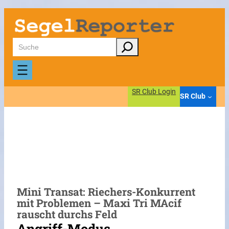
Zum
Inhalt
springen
Suchen
SR Club Login
SR Club
Mini Transat: Riechers-Konkurrent
mit Problemen – Maxi Tri MAcif
rauscht durchs Feld
Angriff-Modus