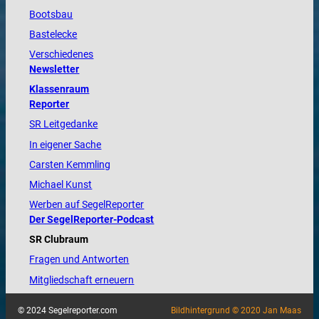
Bootsbau
Bastelecke
Verschiedenes
Newsletter
Klassenraum
Reporter
SR Leitgedanke
In eigener Sache
Carsten Kemmling
Michael Kunst
Werben auf SegelReporter
Der SegelReporter-Podcast
SR Clubraum
Fragen und Antworten
Mitgliedschaft erneuern
© 2024 Segelreporter.com
Bildhintergrund © 2020 Jan Maas