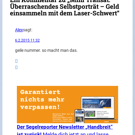
Überraschendes Selbstporträt – Geld
einsammeln mit dem Laser-Schwert“
Alex
sagt:
6.2.2015 11:32
geile nummer. so macht man das.
Der Segelreporter Newsletter „Handbreit“
ist zurück!
Melde dich jetzt an und lasse