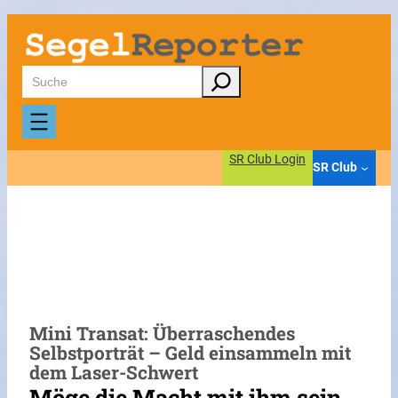
Zum
Inhalt
springen
Suchen
SR Club Login
SR Club
Mini Transat: Überraschendes
Selbstporträt – Geld einsammeln mit
dem Laser-Schwert
Möge die Macht mit ihm sein