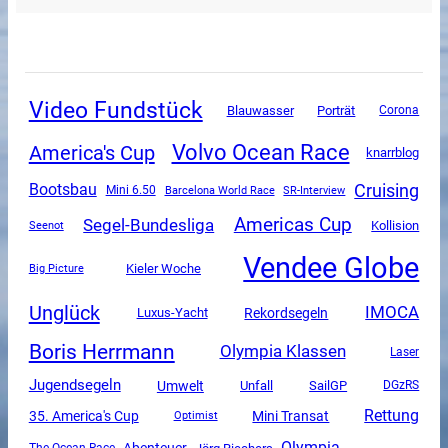
Video Fundstück
Blauwasser
Porträt
Corona
Volvo Ocean Race
America's Cup
knarrblog
Cruising
Bootsbau
Mini 6.50
SR-Interview
Barcelona World Race
Americas Cup
Segel-Bundesliga
Kollision
Seenot
Vendee Globe
Kieler Woche
Big Picture
Unglück
IMOCA
Luxus-Yacht
Rekordsegeln
Boris Herrmann
Olympia Klassen
Laser
Jugendsegeln
Umwelt
Unfall
SailGP
DGzRS
Rettung
Mini Transat
35. America's Cup
Optimist
Olympia
The Ocean Race