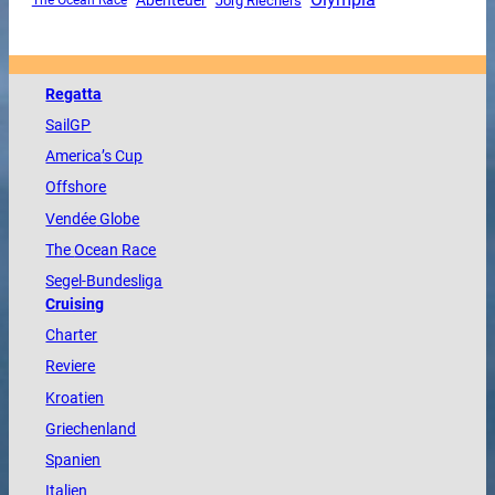
Abenteuer
Jörg Riechers
Regatta
SailGP
America
’s Cup
Offshore
Vendée
Globe
The
Ocean
Race
Segel-Bundesliga
Cruising
Charter
Reviere
Kroatien
Griechenland
Spanien
Italien