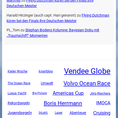
Manfred
zu
Flying Dutchman küren bei den Finals ihre
Deutschen Meister
Harald Hirzinger (auch capt. Hari genannt)
zu
Flying Dutchman
küren bei den Finals ihre Deutschen Meister
PL_Tom
zu
Stephan Bodens Kolumne: Bayesian Doku mit
„Traumschiff“-Momenten
Vendee Globe
Kieler Woche
knarrblog
Volvo Ocean Race
Umwelt
The Ocean Race
Americas Cup
Luxus-Yacht
Jörg Riechers
Big Picture
Boris Herrmann
IMOCA
Rekordsegeln
Cruising
Jugendsegeln
Abenteuer
DGzRS
Laser