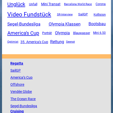
Unglück
Mini Transat
Unfall
Corona
Barcelona World Race
Video Fundstück
SailGP
SR-Interview
Kollision
Segel-Bundesliga
Olympia Klassen
Bootsbau
America's Cup
Olympia
Porträt
Blauwasser
Mini 6.50
Rettung
35. America's Cup
Optimist
Seenot
Regatta
SailGP
America
’s Cup
Offshore
Vendée
Globe
The
Ocean
Race
Segel-Bundesliga
Cruising