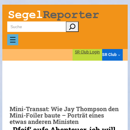
Zum
Inhalt
springen
Suchen
SR Club Login
SR Club
Mini-Transat: Wie Jay Thompson den
Mini-Foiler baute – Porträt eines
etwas anderen Ministen
„Pfeif‘ aufs Abenteuer, ich will