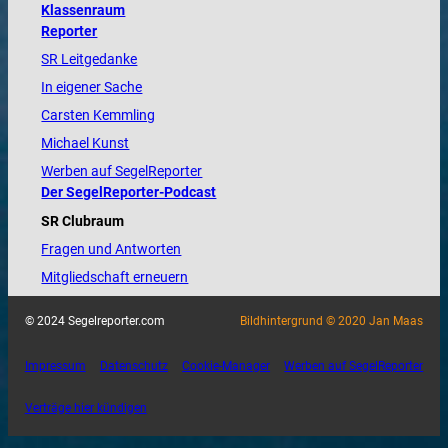
Klassenraum
Reporter
SR Leitgedanke
In eigener Sache
Carsten Kemmling
Michael Kunst
Werben auf SegelReporter
Der SegelReporter-Podcast
SR Clubraum
Fragen und Antworten
Mitgliedschaft erneuern
© 2024 Segelreporter.com
Bildhintergrund © 2020 Jan Maas
Impressum
Datenschutz
Cookie-Manager
Werben auf SegelReporter
Verträge hier kündigen