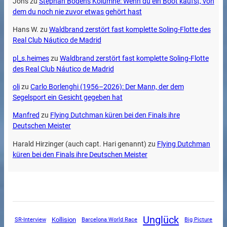
Johs
zu
Stephan Bodens Kolumne: Wenn du ein Boot kaufst, von
dem du noch nie zuvor etwas gehört hast
Hans W.
zu
Waldbrand zerstört fast komplette Soling-Flotte des
Real Club Náutico de Madrid
pl_s.heimes
zu
Waldbrand zerstört fast komplette Soling-Flotte
des Real Club Náutico de Madrid
oli
zu
Carlo Borlenghi (1956–2026): Der Mann, der dem
Segelsport ein Gesicht gegeben hat
Manfred
zu
Flying Dutchman küren bei den Finals ihre
Deutschen Meister
Harald Hirzinger (auch capt. Hari genannt)
zu
Flying Dutchman
küren bei den Finals ihre Deutschen Meister
Unglück
SR-Interview
Kollision
Barcelona World Race
Big Picture