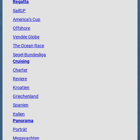
Regatta
SailGP
America
’s Cup
Offshore
Vendée
Globe
The
Ocean
Race
Segel-Bundesliga
Cruising
Charter
Reviere
Kroatien
Griechenland
Spanien
Italien
Panorama
Porträt
Megayachten