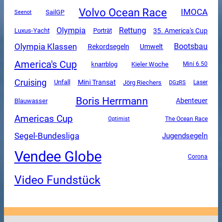
Volvo Ocean Race
IMOCA
SailGP
Seenot
Olympia
Rettung
Luxus-Yacht
35. America's Cup
Porträt
Olympia Klassen
Bootsbau
Rekordsegeln
Umwelt
America's Cup
knarrblog
Kieler Woche
Mini 6.50
Cruising
Mini Transat
Unfall
Jörg Riechers
DGzRS
Laser
Boris Herrmann
Abenteuer
Blauwasser
Americas Cup
The Ocean Race
Optimist
Segel-Bundesliga
Jugendsegeln
Vendee Globe
Corona
Video Fundstück