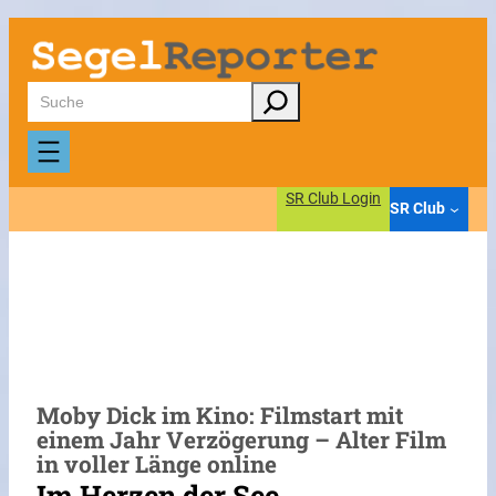
Zum
Inhalt
springen
Suchen
SR Club Login
SR Club
Moby Dick im Kino: Filmstart mit
einem Jahr Verzögerung – Alter Film
in voller Länge online
Im Herzen der See