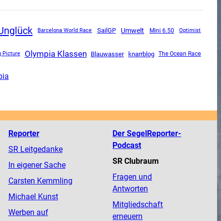
Unglück
SailGP
Umwelt
Mini 6.50
Barcelona World Race
Optimist
Olympia Klassen
Blauwasser
knarrblog
The Ocean Race
g Picture
pia
Reporter
Der SegelReporter-
Podcast
SR Leitgedanke
SR Clubraum
In eigener Sache
Fragen und
Carsten Kemmling
Antworten
Michael Kunst
Mitgliedschaft
Werben auf
erneuern