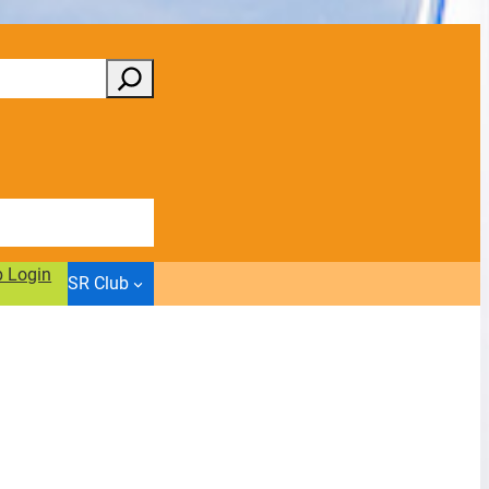
b Login
SR Club