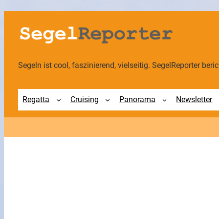
Zum
Inhalt
springen
Segeln ist cool, faszinierend, vielseitig. SegelReporter berich
Regatta
Cruising
Panorama
Newsletter