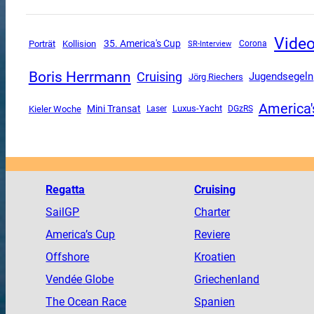
Vide
35. America's Cup
Porträt
Kollision
SR-Interview
Corona
Boris Herrmann
Cruising
Jugendsegeln
Jörg Riechers
America'
Mini Transat
Luxus-Yacht
Kieler Woche
DGzRS
Laser
Regatta
Cruising
SailGP
Charter
America
’s Cup
Reviere
Offshore
Kroatien
Vendée
Globe
Griechenland
The
Ocean
Race
Spanien