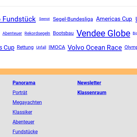
o Fundstück
Americas Cup
Segel-Bundesliga
Seenot
Vendee Globe
Bootsbau
Abenteuer
Rekordsegeln
Bi
Volvo Ocean Race
s Cup
Rettung
IMOCA
Olym
Unfall
Panorama
Newsletter
Porträt
Klassenraum
Megayachten
Klassiker
Abenteuer
Fundstücke