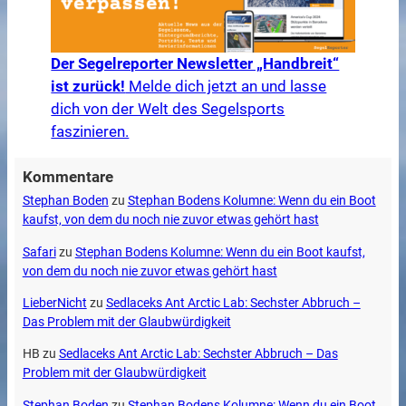
Der Segelreporter Newsletter „Handbreit“
ist zurück!
Melde dich jetzt an und lasse
dich von der Welt des Segelsports
faszinieren.
Kommentare
Stephan Boden
zu
Stephan Bodens Kolumne: Wenn du ein Boot
kaufst, von dem du noch nie zuvor etwas gehört hast
Safari
zu
Stephan Bodens Kolumne: Wenn du ein Boot kaufst,
von dem du noch nie zuvor etwas gehört hast
LieberNicht
zu
Sedlaceks Ant Arctic Lab: Sechster Abbruch –
Das Problem mit der Glaubwürdigkeit
HB
zu
Sedlaceks Ant Arctic Lab: Sechster Abbruch – Das
Problem mit der Glaubwürdigkeit
Stephan Boden
zu
Stephan Bodens Kolumne: Wenn du ein Boot