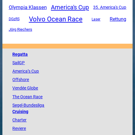
America's Cup
Olympia Klassen
35. America's Cup
Volvo Ocean Race
Rettung
DGzRS
Laser
Jörg Riechers
Regatta
SailGP
America
’s Cup
Offshore
Vendée
Globe
The
Ocean
Race
Segel-Bundesliga
Cruising
Charter
Reviere