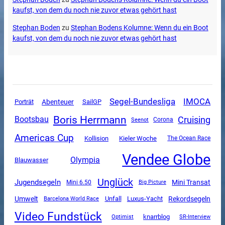
kaufst, von dem du noch nie zuvor etwas gehört hast
Stephan Boden
zu
Stephan Bodens Kolumne: Wenn du ein Boot
kaufst, von dem du noch nie zuvor etwas gehört hast
Segel-Bundesliga
IMOCA
Abenteuer
SailGP
Porträt
Boris Herrmann
Cruising
Bootsbau
Corona
Seenot
Americas Cup
Kollision
Kieler Woche
The Ocean Race
Vendee Globe
Olympia
Blauwasser
Unglück
Jugendsegeln
Mini Transat
Mini 6.50
Big Picture
Umwelt
Unfall
Luxus-Yacht
Rekordsegeln
Barcelona World Race
Video Fundstück
knarrblog
SR-Interview
Optimist