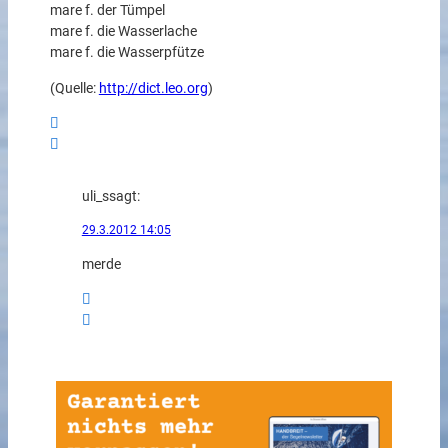
mare f. der Tümpel
mare f. die Wasserlache
mare f. die Wasserpfütze
(Quelle:
http://dict.leo.org
)
uli_s
sagt:
29.3.2012 14:05
merde