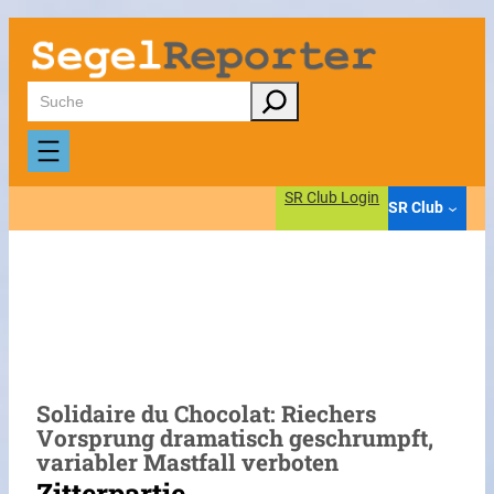
Zum
Inhalt
springen
Suchen
SR Club Login
SR Club
Solidaire du Chocolat: Riechers
Vorsprung dramatisch geschrumpft,
variabler Mastfall verboten
Zitterpartie