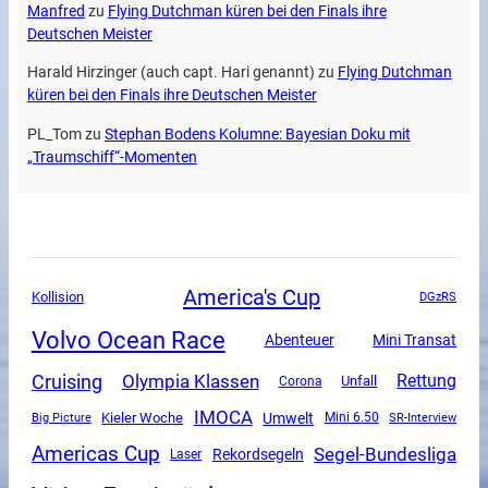
Manfred
zu
Flying Dutchman küren bei den Finals ihre
Deutschen Meister
Harald Hirzinger (auch capt. Hari genannt)
zu
Flying Dutchman
küren bei den Finals ihre Deutschen Meister
PL_Tom
zu
Stephan Bodens Kolumne: Bayesian Doku mit
„Traumschiff“-Momenten
America's Cup
Kollision
DGzRS
Volvo Ocean Race
Mini Transat
Abenteuer
Cruising
Olympia Klassen
Rettung
Unfall
Corona
IMOCA
Umwelt
Kieler Woche
Mini 6.50
SR-Interview
Big Picture
Americas Cup
Segel-Bundesliga
Rekordsegeln
Laser