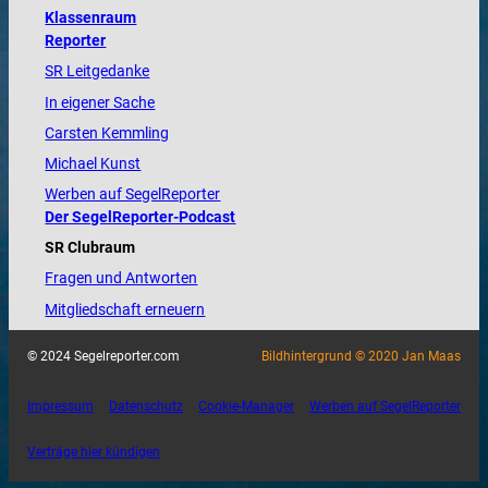
Klassenraum
Reporter
SR Leitgedanke
In eigener Sache
Carsten Kemmling
Michael Kunst
Werben auf SegelReporter
Der SegelReporter-Podcast
SR Clubraum
Fragen und Antworten
Mitgliedschaft erneuern
© 2024 Segelreporter.com
Bildhintergrund © 2020 Jan Maas
Impressum
Datenschutz
Cookie-Manager
Werben auf SegelReporter
Verträge hier kündigen