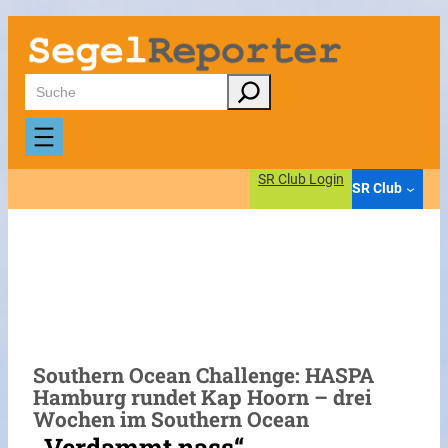
Zum
Inhalt
springen
Suchen
SR Club Login
SR Club
Southern Ocean Challenge: HASPA
Hamburg rundet Kap Hoorn – drei
Wochen im Southern Ocean
„Verdammt nass“