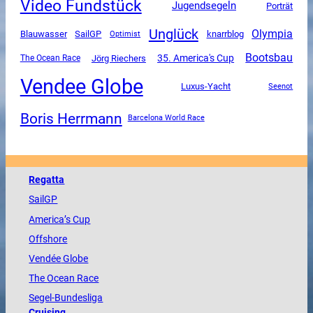
Video Fundstück
Jugendsegeln
Porträt
Unglück
Olympia
SailGP
Blauwasser
knarrblog
Optimist
Bootsbau
35. America's Cup
The Ocean Race
Jörg Riechers
Vendee Globe
Luxus-Yacht
Seenot
Boris Herrmann
Barcelona World Race
Regatta
SailGP
America
’s Cup
Offshore
Vendée
Globe
The
Ocean
Race
Segel-Bundesliga
Cruising