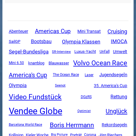
Americas Cup
Cruising
Mini Transat
Abenteuer
Olympia Klassen
IMOCA
Bootsbau
SailGP
Segel-Bundesliga
Luxus-Yacht
Unfall
Umwelt
SR-Interview
Volvo Ocean Race
Mini 6.50
knarrblog
Blauwasser
America's Cup
Jugendsegeln
The Ocean Race
Laser
Olympia
35. America's Cup
Seenot
Video Fundstück
Rettung
DGzRS
Vendee Globe
Unglück
Optimist
Boris Herrmann
Rekordsegeln
Barcelona World Race
Kollision
Kieler Woche
Porträt
Corona
Jörg Riechers
Big Picture