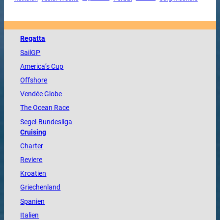
Regatta
SailGP
America
’s Cup
Offshore
Vendée
Globe
The
Ocean
Race
Segel-Bundesliga
Cruising
Charter
Reviere
Kroatien
Griechenland
Spanien
Italien