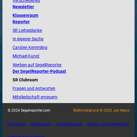
Verschiedenes
Newsletter
Klassenraum
Reporter
SR Leitgedanke
In eigener Sache
Carsten Kemmling
Michael Kunst
Werben auf SegelReporter
Der SegelReporter-Podcast
SR Clubraum
Fragen und Antworten
Mitgliedschaft erneuern
© 2024 Segelreporter.com
Bildhintergrund © 2020 Jan Maas
Impressum
Datenschutz
Cookie-Manager
Werben auf SegelReporter