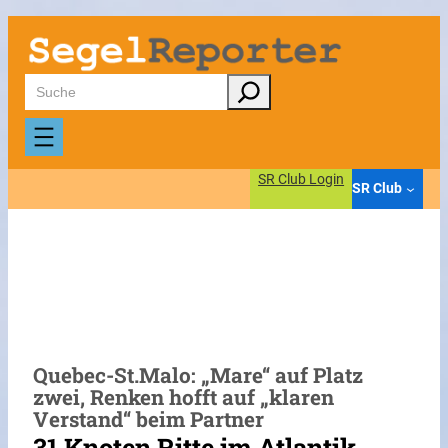
Zum
Inhalt
springen
Suchen
SR Club Login
SR Club
Quebec-St.Malo: „Mare“ auf Platz
zwei, Renken hofft auf „klaren
Verstand“ beim Partner
31 Knoten Ritte im Atlantik