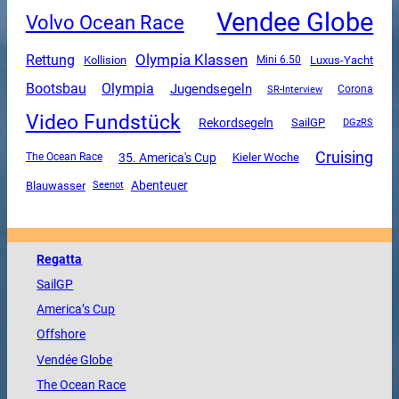
Vendee Globe
Volvo Ocean Race
Olympia Klassen
Rettung
Luxus-Yacht
Kollision
Mini 6.50
Olympia
Bootsbau
Jugendsegeln
SR-Interview
Corona
Video Fundstück
Rekordsegeln
SailGP
DGzRS
Cruising
35. America's Cup
The Ocean Race
Kieler Woche
Abenteuer
Blauwasser
Seenot
Regatta
SailGP
America
’s Cup
Offshore
Vendée
Globe
The
Ocean
Race