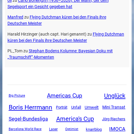
oli
zu
Carlo Borlenghi (1956–2026): Der Mann, der dem
Segelsport ein Gesicht gegeben hat
Manfred
zu
Flying Dutchman küren bei den Finals ihre
Deutschen Meister
Harald Hirzinger (auch capt. Hari genannt)
zu
Flying Dutchman
küren bei den Finals ihre Deutschen Meister
PL_Tom
zu
Stephan Bodens Kolumne: Bayesian Doku mit
„Traumschiff“-Momenten
Unglück
Americas Cup
Big Picture
Boris Herrmann
Mini Transat
Unfall
Umwelt
Porträt
America's Cup
Segel-Bundesliga
Jörg Riechers
IMOCA
knarrblog
Barcelona World Race
Laser
Optimist