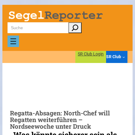
Zum
Inhalt
springen
Suchen
SR Club Login
SR Club
Regatta-Absagen: North-Chef will
Regatten weiterführen –
Nordseewoche unter Druck
„Was könnte sicherer sein als