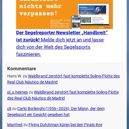
Der Segelreporter Newsletter „Handbreit“
ist zurück!
Melde dich jetzt an und lasse
dich von der Welt des Segelsports
faszinieren.
Kommentare
Hans W.
zu
Waldbrand zerstört fast komplette Soling-Flotte des
Real Club Náutico de Madrid
pl_s.heimes
zu
Waldbrand zerstört fast komplette Soling-Flotte
des Real Club Náutico de Madrid
oli
zu
Carlo Borlenghi (1956–2026): Der Mann, der dem
Segelsport ein Gesicht gegeben hat
Manfred
zu
Flying Dutchman küren bei den Finals ihre