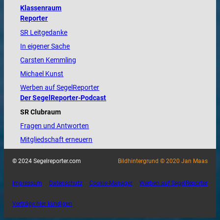
Klassenraum
Reporter
SR Leitgedanke
In eigener Sache
Carsten Kemmling
Michael Kunst
Werben auf SegelReporter
Der SegelReporter-Podcast
SR Clubraum
Fragen und Antworten
Mitgliedschaft erneuern
© 2024 Segelreporter.com
Bildhintergrund © 2020 Jan Maas
Impressum
Datenschutz
Cookie-Manager
Werben auf SegelReporter
Verträge hier kündigen