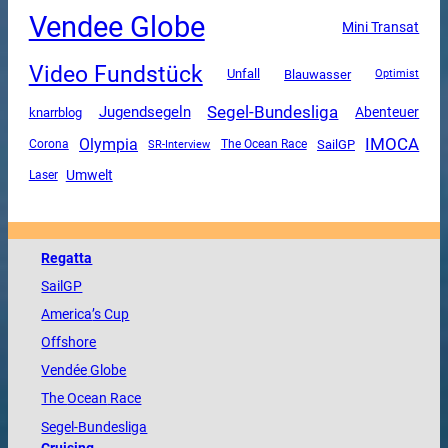
Vendee Globe
Mini Transat
Video Fundstück
Unfall
Blauwasser
Optimist
Segel-Bundesliga
Jugendsegeln
Abenteuer
knarrblog
Olympia
IMOCA
SailGP
Corona
SR-Interview
The Ocean Race
Umwelt
Laser
Regatta
SailGP
America
’s Cup
Offshore
Vendée
Globe
The
Ocean
Race
Segel-Bundesliga