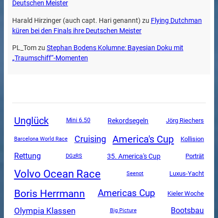
Deutschen Meister
Harald Hirzinger (auch capt. Hari genannt)
zu
Flying Dutchman
küren bei den Finals ihre Deutschen Meister
PL_Tom
zu
Stephan Bodens Kolumne: Bayesian Doku mit
„Traumschiff“-Momenten
Unglück
Rekordsegeln
Mini 6.50
Jörg Riechers
America's Cup
Cruising
Kollision
Barcelona World Race
Rettung
35. America's Cup
DGzRS
Porträt
Volvo Ocean Race
Luxus-Yacht
Seenot
Boris Herrmann
Americas Cup
Kieler Woche
Olympia Klassen
Bootsbau
Big Picture