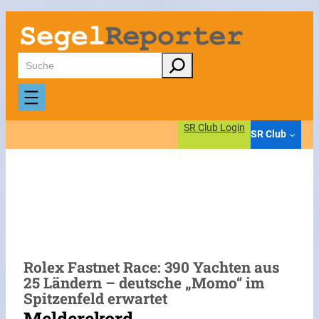
Zum
Inhalt
springen
Suchen
SR Club Login
SR Club
Rolex Fastnet Race: 390 Yachten aus
25 Ländern – deutsche „Momo“ im
Spitzenfeld erwartet
Melderekord