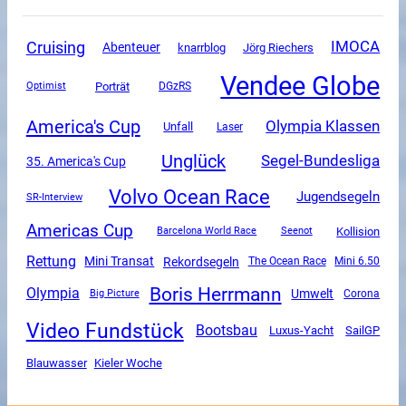
Cruising
IMOCA
Abenteuer
knarrblog
Jörg Riechers
Vendee Globe
Porträt
DGzRS
Optimist
America's Cup
Olympia Klassen
Unfall
Laser
Unglück
Segel-Bundesliga
35. America's Cup
Volvo Ocean Race
Jugendsegeln
SR-Interview
Americas Cup
Kollision
Barcelona World Race
Seenot
Rettung
Mini Transat
Rekordsegeln
The Ocean Race
Mini 6.50
Boris Herrmann
Olympia
Umwelt
Corona
Big Picture
Video Fundstück
Bootsbau
Luxus-Yacht
SailGP
Blauwasser
Kieler Woche