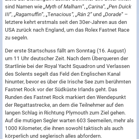
sind Namen wie
„Myth of Malham
“,
„Carina“
, „
Pen Duick
III
“, „
Ragamuffin
“, „T
enacious“, „Rán 2“
und „
Dorade
“ –
letztere kehrt erstmals seit den 30er-Jahren aus den
USA zurück nach England, um das Rolex Fastnet Race
zu segeln.
Der erste Startschuss fällt am Sonntag (16. August)
um 11 Uhr deutscher Zeit. Nach dem Überqueren der
Startlinie bei der Royal Yacht Squadron und Verlassen
des Solents segelt das Feld den Englischen Kanal
hinunter, bevor es über die Irische See zum berühmten
Fastnet Rock vor der Südküste Irlands geht. Das
Runden des Fastnet Rock markiert den Wendepunkt
der Regattastrecke, an dem die Teilnehmer auf den
langen Schlag in Richtung Plymouth zum Ziel gehen.
Auf die mutigen Segler warten 603 Seemeilen, mehr als
1000 Kilometer, die ihnen sowohl taktisch als auch
körperlich und seglerisch alles abfordern.