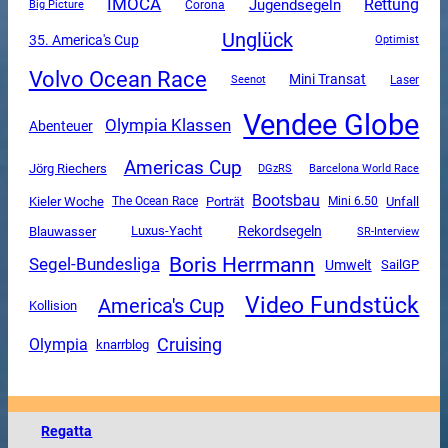
IMOCA
Rettung
Jugendsegeln
Corona
Big Picture
Unglück
35. America's Cup
Optimist
Volvo Ocean Race
Mini Transat
Seenot
Laser
Vendee Globe
Olympia Klassen
Abenteuer
Americas Cup
Jörg Riechers
DGzRS
Barcelona World Race
Bootsbau
Unfall
Kieler Woche
The Ocean Race
Porträt
Mini 6.50
Luxus-Yacht
Rekordsegeln
Blauwasser
SR-Interview
Boris Herrmann
Segel-Bundesliga
Umwelt
SailGP
Video Fundstück
America's Cup
Kollision
Cruising
Olympia
knarrblog
Regatta