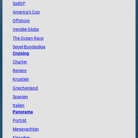
SailGP
America
’s Cup
Offshore
Vendée
Globe
The
Ocean
Race
Segel-Bundesliga
Cruising
Charter
Reviere
Kroatien
Griechenland
Spanien
Italien
Panorama
Porträt
Megayachten
Klassiker