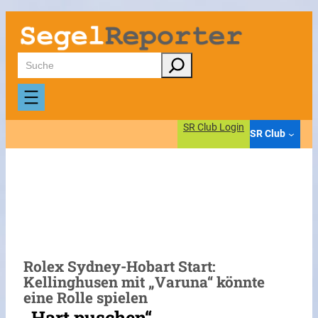
Zum
Inhalt
springen
Suchen
SR Club Login
SR Club
Rolex Sydney-Hobart Start:
Kellinghusen mit „Varuna“ könnte
eine Rolle spielen
„Hart puschen“