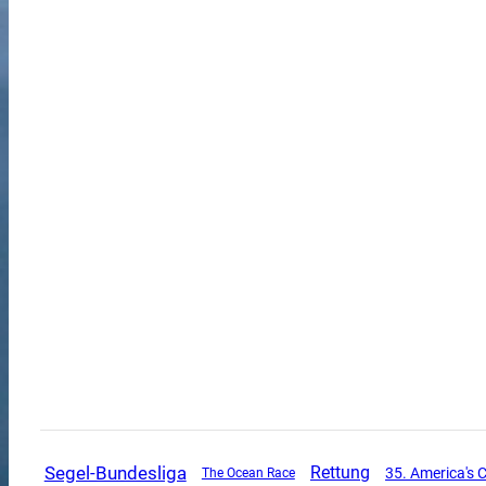
Segel-Bundesliga
Rettung
35. America's 
The Ocean Race