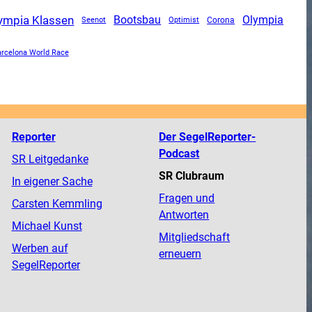
ympia Klassen
Olympia
Bootsbau
Corona
Seenot
Optimist
rcelona World Race
Reporter
Der SegelReporter-
Podcast
SR Leitgedanke
SR Clubraum
In eigener Sache
Fragen und
Carsten Kemmling
Antworten
Michael Kunst
Mitgliedschaft
Werben auf
erneuern
SegelReporter