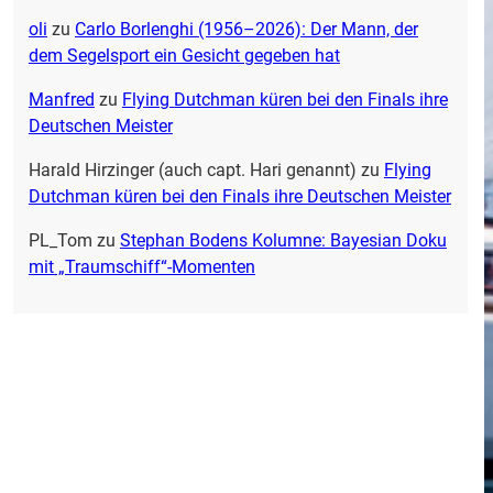
oli
zu
Carlo Borlenghi (1956–2026): Der Mann, der
dem Segelsport ein Gesicht gegeben hat
Manfred
zu
Flying Dutchman küren bei den Finals ihre
Deutschen Meister
Harald Hirzinger (auch capt. Hari genannt)
zu
Flying
Dutchman küren bei den Finals ihre Deutschen Meister
PL_Tom
zu
Stephan Bodens Kolumne: Bayesian Doku
mit „Traumschiff“-Momenten