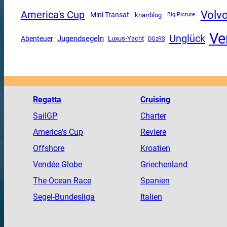
Volv
America's Cup
Mini Transat
knarrblog
Big Picture
Ve
Unglück
Jugendsegeln
Abenteuer
Luxus-Yacht
DGzRS
Regatta
Cruising
SailGP
Charter
America
’s Cup
Reviere
Offshore
Kroatien
Vendée
Globe
Griechenland
The
Ocean
Race
Spanien
Segel-Bundesliga
Italien