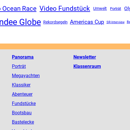
Video Fundstück
o Ocean Race
Ol
Umwelt
Porträt
ndee Globe
Americas Cup
Rekordsegeln
SR-Interview
Ba
Panorama
Newsletter
Porträt
Klassenraum
Megayachten
Klassiker
Abenteuer
Fundstücke
Bootsbau
Bastelecke