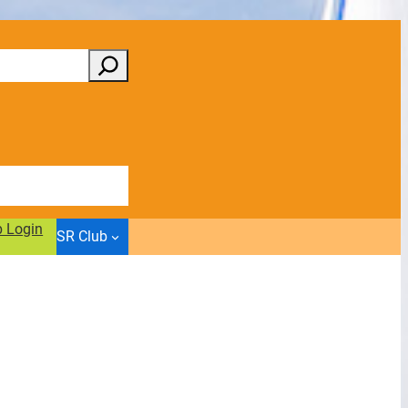
b Login
SR Club