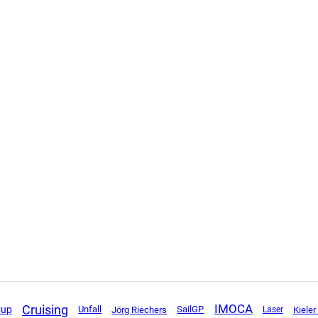
Cruising
IMOCA
Cup
Unfall
SailGP
Jörg Riechers
Kiele
Laser