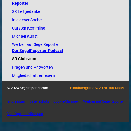
Reporter
SR Leitgedanke
In eigener Sache
Carsten Kemmling
Michael Kunst
Werben auf SegelReporter
Der SegelReporter-Podcast
SR Clubraum
Fragen und Antworten
Mitgliedschaft erneuern
© 2024 Segelreporter.com
Bildhintergrund © 2020 Jan Maas
Impressum
Datenschutz
Cookie-Manager
Werben auf SegelReporter
Verträge hier kündigen