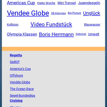
Americas Cup
Jugendsegeln
Mini Transat
Kieler Woche
Vendee Globe
Unglück
SR-Interview
Big Picture
Video Fundstück
Kollision
Blauwasser
Boris Herrmann
Olympia Klassen
Umwelt
Optimist
Regatta
SailGP
America
’s Cup
Offshore
Vendée
Globe
The
Ocean
Race
Segel-Bundesliga
Cruising