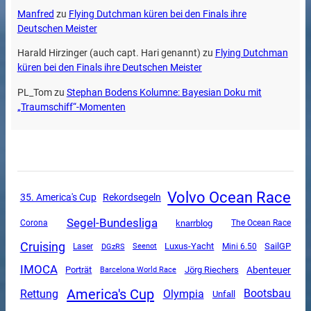
Manfred
zu
Flying Dutchman küren bei den Finals ihre
Deutschen Meister
Harald Hirzinger (auch capt. Hari genannt)
zu
Flying Dutchman
küren bei den Finals ihre Deutschen Meister
PL_Tom
zu
Stephan Bodens Kolumne: Bayesian Doku mit
„Traumschiff“-Momenten
Volvo Ocean Race
35. America's Cup
Rekordsegeln
Segel-Bundesliga
Corona
knarrblog
The Ocean Race
Cruising
Luxus-Yacht
SailGP
DGzRS
Mini 6.50
Laser
Seenot
IMOCA
Abenteuer
Porträt
Jörg Riechers
Barcelona World Race
America's Cup
Rettung
Olympia
Bootsbau
Unfall