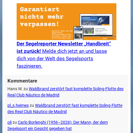
Der Segelreporter Newsletter „Handbreit“
ist zurück!
Melde dich jetzt an und lasse
dich von der Welt des Segelsports
faszinieren.
Kommentare
Hans W.
zu
Waldbrand zerstört fast komplette Soling-Flotte des
Real Club Náutico de Madrid
pl_s.heimes
zu
Waldbrand zerstört fast komplette Soling-Flotte
des Real Club Náutico de Madrid
oli
zu
Carlo Borlenghi (1956–2026): Der Mann, der dem
Segelsport ein Gesicht gegeben hat