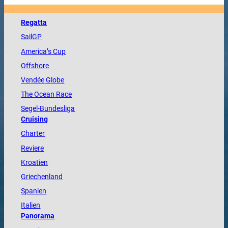
Regatta
SailGP
America
’s Cup
Offshore
Vendée
Globe
The
Ocean
Race
Segel-Bundesliga
Cruising
Charter
Reviere
Kroatien
Griechenland
Spanien
Italien
Panorama