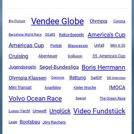
Vendee Globe
Olympia
Corona
Big Picture
America's Cup
Rekordsegeln
DGzRS
Barcelona World Race
Americas Cup
Unfall
Porträt
Blauwasser
Mini 6.50
Cruising
Abenteuer
35. America's Cup
Kollision
Boris Herrmann
Segel-Bundesliga
Jugendsegeln
Olympia Klassen
Rettung
SailGP
SR-Interview
Optimist
IMOCA
Mini Transat
knarrblog
Kieler Woche
Volvo Ocean Race
The Ocean Race
Seenot
Video Fundstück
Unglück
Luxus-Yacht
Umwelt
Bootsbau
Jörg Riechers
Laser