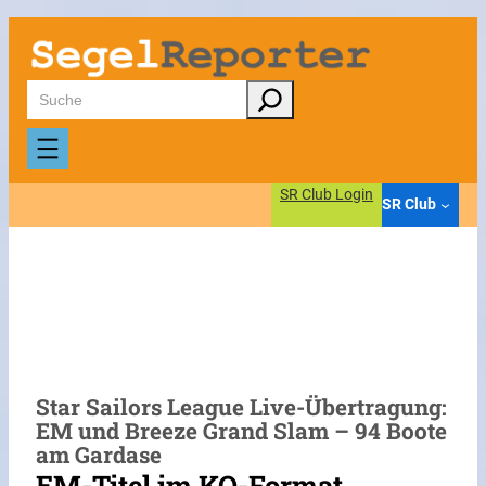
Zum
Inhalt
springen
Suchen
SR Club Login
SR Club
Star Sailors League Live-Übertragung:
EM und Breeze Grand Slam – 94 Boote
am Gardase
EM-Titel im KO-Format