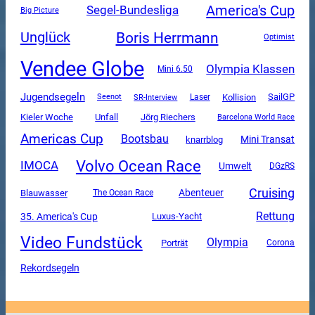
America's Cup
Segel-Bundesliga
Big Picture
Boris Herrmann
Unglück
Optimist
Vendee Globe
Olympia Klassen
Mini 6.50
Jugendsegeln
SailGP
SR-Interview
Kollision
Seenot
Laser
Unfall
Kieler Woche
Jörg Riechers
Barcelona World Race
Americas Cup
Bootsbau
Mini Transat
knarrblog
Volvo Ocean Race
IMOCA
Umwelt
DGzRS
Cruising
Abenteuer
Blauwasser
The Ocean Race
Rettung
35. America's Cup
Luxus-Yacht
Video Fundstück
Olympia
Porträt
Corona
Rekordsegeln