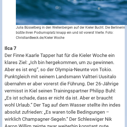
Julia Büsselberg in den Wellenbergen auf der Kieler Bucht. Die Berlinerin
büßte ihren Podiumsplatz knapp ein und ist vorerst Vierte. Foto:
ChristianBeeck.de/Kieler Woche
Ilca 7
Der Finne Kaarle Tapper hat für die Kieler Woche ein
klares Ziel: „Ich bin hergekommen, um zu gewinnen.
Aber es ist eng“, so der Olympia-Neunte von Tokio.
Punktgleich mit seinem Landsmann Valtteri Uusitalo
übernahm er aber vorerst die Führung. Der 26-Jährige
vermisst in Kiel seinen Trainingspartner Philipp Buhl:
„Es ist schade, dass er nicht da ist. Aber er braucht
wohl Urlaub.“ Der Tag auf dem Wasser stellte ihn indes
absolut zufrieden: „Es waren tolle Bedingungen –
wirklich Champagner-Segeln.“ Der Schleswiger Nik
Aaron Willim zeigte zwar weiterhin konstant gute