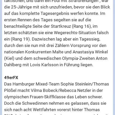
taktischen, und dann ein Foul mit Strafdrehungen“, war
die 25-Jährige mit sich unzufrieden, bevor sie den Blick
auf das komplette Tagesergebnis werfen konnte. Im
ersten Rennen des Tages segelten sie auf die
benachteiligte Seite der Startkreuz (Rang 16), im
letzten schätzten sie eine Wegerechts-Situation falsch
ein (Rang 19). Dazwischen lag aber ein Tagessieg,
durch den sie nun mit drei Zählern Vorsprung vor den
nationalen Konkurrenten Malte und Anastasiya Winkel
(Kiel) und dem schwedischen Olympia-Zweiten Anton
Dahlberg mit Lovis Karlsson in Führung liegen.
49erFX
Das Hamburger Mixed-Team Sophie Steinlein/Thomas
Plößel macht Vilma Bobeck/Rebecca Netzler in der
olympischen Frauen-Skiffklasse das Leben schwer.
Doch die Schwedinnen nehmen es gelassen, dass sie
sich nach acht Wettfahrten vorerst hinter Thomas