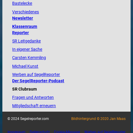
Bastelecke
Verschiedenes
Newsletter
Klassenraum
Reporter
SR Leitgedanke
In eigener Sache
Carsten Kemmling
Michael Kunst
Werben auf SegelReporter
Der SegelReporter-Podcast
SR Clubraum
Fragen und Antworten
Mitgliedschaft erneuern
© 2024 Segelreporter.com
Bildhintergrund © 2020 Jan Maas
Impressum
Datenschutz
Cookie-Manager
Werben auf SegelReporter