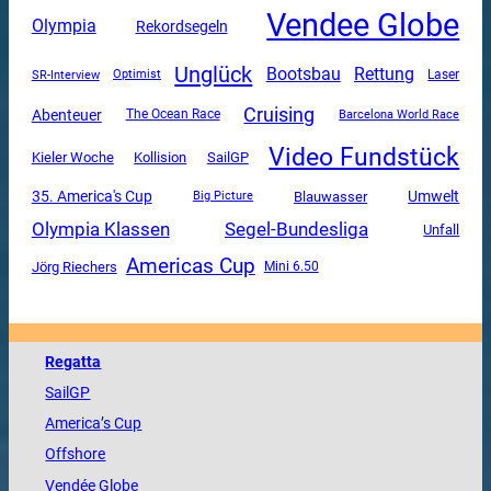
Vendee Globe
Olympia
Rekordsegeln
Unglück
Rettung
Bootsbau
SR-Interview
Optimist
Laser
Cruising
Abenteuer
The Ocean Race
Barcelona World Race
Video Fundstück
SailGP
Kieler Woche
Kollision
35. America's Cup
Umwelt
Blauwasser
Big Picture
Olympia Klassen
Segel-Bundesliga
Unfall
Americas Cup
Jörg Riechers
Mini 6.50
Regatta
SailGP
America
’s Cup
Offshore
Vendée
Globe