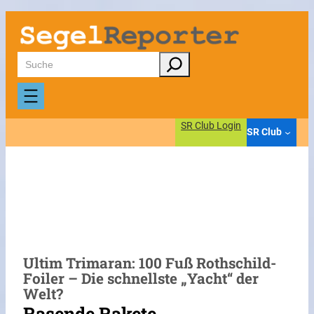
Zum
Inhalt
springen
Suchen
SR Club Login
SR Club
Ultim Trimaran: 100 Fuß Rothschild-
Foiler – Die schnellste „Yacht“ der
Welt?
Rasende Rakete