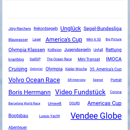
Unglück
Segel-Bundesliga
Rekordsegeln
Jörg Riechers
America's Cup
Blauwasser
Mini 6.50
Laser
Big Picture
Olympia Klassen
Rettung
Jugendsegeln
Unfall
Kollision
IMOCA
Mini Transat
SailGP
knarrblog
The Ocean Race
Cruising
Olympia
35. America's Cup
Kieler Woche
Optimist
Volvo Ocean Race
SR-Interview
Porträt
Seenot
Video Fundstück
Boris Herrmann
Corona
Americas Cup
Umwelt
DGzRS
Barcelona World Race
Vendee Globe
Bootsbau
Luxus-Yacht
Abenteuer