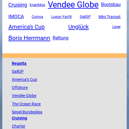
Vendee Globe
Cruising
Bootsbau
knarrblog
IMOCA
Mini Transat
Luxus-Yacht
SailGP
Corona
America's Cup
Unglück
Laser
Boris Herrmann
Rettung
Regatta
SailGP
America
’s Cup
Offshore
Vendée
Globe
The
Ocean
Race
Segel-Bundesliga
Cruising
Charter