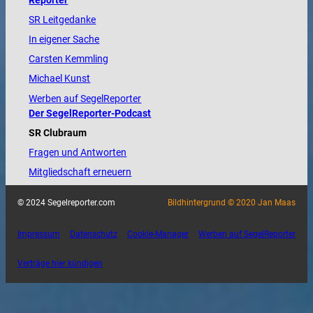
Reporter
SR Leitgedanke
In eigener Sache
Carsten Kemmling
Michael Kunst
Werben auf SegelReporter
Der SegelReporter-Podcast
SR Clubraum
Fragen und Antworten
Mitgliedschaft erneuern
© 2024 Segelreporter.com
Bildhintergrund © 2020 Jan Maas
Impressum
Datenschutz
Cookie-Manager
Werben auf SegelReporter
Verträge hier kündigen