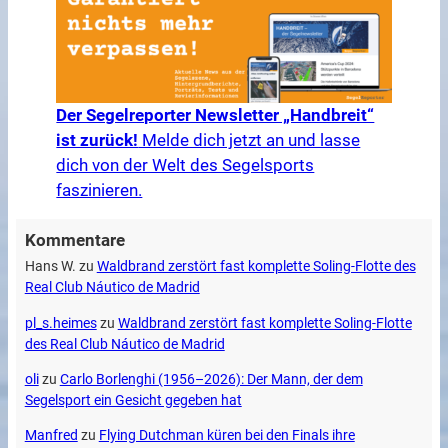
Der Segelreporter Newsletter „Handbreit“
ist zurück!
Melde dich jetzt an und lasse
dich von der Welt des Segelsports
faszinieren.
Kommentare
Hans W.
zu
Waldbrand zerstört fast komplette Soling-Flotte des
Real Club Náutico de Madrid
pl_s.heimes
zu
Waldbrand zerstört fast komplette Soling-Flotte
des Real Club Náutico de Madrid
oli
zu
Carlo Borlenghi (1956–2026): Der Mann, der dem
Segelsport ein Gesicht gegeben hat
Manfred
zu
Flying Dutchman küren bei den Finals ihre