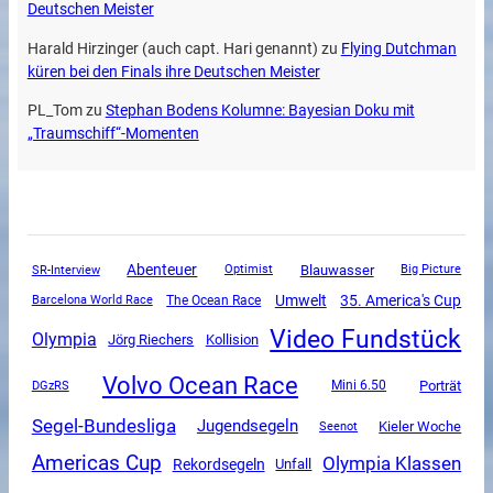
Deutschen Meister
Harald Hirzinger (auch capt. Hari genannt)
zu
Flying Dutchman
küren bei den Finals ihre Deutschen Meister
PL_Tom
zu
Stephan Bodens Kolumne: Bayesian Doku mit
„Traumschiff“-Momenten
Abenteuer
SR-Interview
Blauwasser
Optimist
Big Picture
Umwelt
35. America's Cup
The Ocean Race
Barcelona World Race
Video Fundstück
Olympia
Jörg Riechers
Kollision
Volvo Ocean Race
DGzRS
Mini 6.50
Porträt
Segel-Bundesliga
Jugendsegeln
Kieler Woche
Seenot
Americas Cup
Olympia Klassen
Rekordsegeln
Unfall