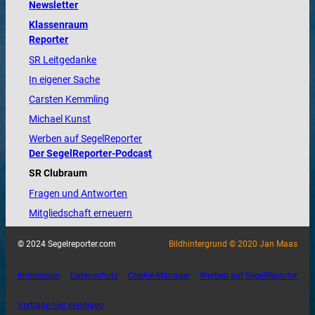
Newsletter
Klassenraum
Reporter
SR Leitgedanke
In eigener Sache
Carsten Kemmling
Michael Kunst
Werben auf SegelReporter
Der SegelReporter-Podcast
SR Clubraum
Fragen und Antworten
Mitgliedschaft erneuern
© 2024 Segelreporter.com
Bildhintergrund © 2020 Jan Maas
Impressum
Datenschutz
Cookie-Manager
Werben auf SegelReporter
Verträge hier kündigen