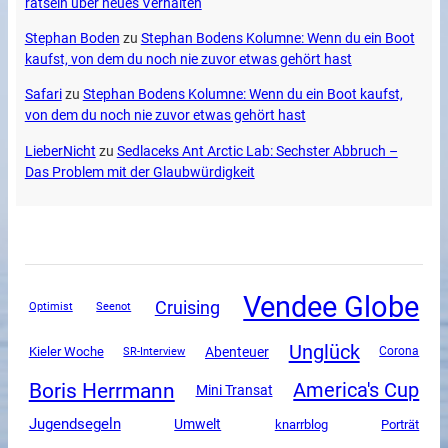
rätseln über neues Verhalten
Stephan Boden
zu
Stephan Bodens Kolumne: Wenn du ein Boot
kaufst, von dem du noch nie zuvor etwas gehört hast
Safari
zu
Stephan Bodens Kolumne: Wenn du ein Boot kaufst,
von dem du noch nie zuvor etwas gehört hast
LieberNicht
zu
Sedlaceks Ant Arctic Lab: Sechster Abbruch –
Das Problem mit der Glaubwürdigkeit
Vendee Globe
Cruising
Optimist
Seenot
Unglück
Abenteuer
Kieler Woche
SR-Interview
Corona
Boris Herrmann
America's Cup
Mini Transat
Jugendsegeln
Umwelt
knarrblog
Porträt