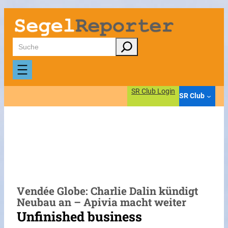
Zum
Inhalt
springen
Suchen
SR Club Login
SR Club
Vendée Globe: Charlie Dalin kündigt
Neubau an – Apivia macht weiter
Unfinished business