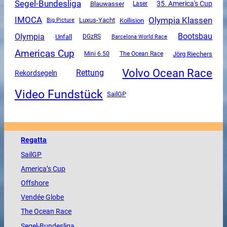
Segel-Bundesliga
35. America's Cup
Blauwasser
Laser
Olympia Klassen
IMOCA
Luxus-Yacht
Kollision
Big Picture
Olympia
Bootsbau
Unfall
DGzRS
Barcelona World Race
Americas Cup
Mini 6.50
The Ocean Race
Jörg Riechers
Volvo Ocean Race
Rettung
Rekordsegeln
Video Fundstück
SailGP
Regatta
SailGP
America
’s Cup
Offshore
Vendée
Globe
The
Ocean
Race
Segel-Bundesliga