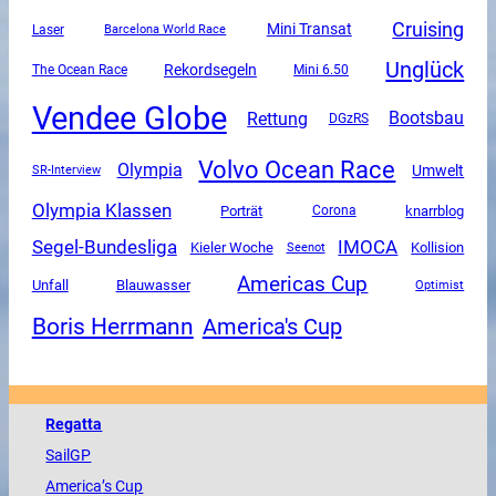
Cruising
Mini Transat
Laser
Barcelona World Race
Unglück
Rekordsegeln
The Ocean Race
Mini 6.50
Vendee Globe
Rettung
Bootsbau
DGzRS
Volvo Ocean Race
Olympia
Umwelt
SR-Interview
Olympia Klassen
Porträt
Corona
knarrblog
Segel-Bundesliga
IMOCA
Kieler Woche
Kollision
Seenot
Americas Cup
Unfall
Blauwasser
Optimist
Boris Herrmann
America's Cup
Regatta
SailGP
America
’s Cup