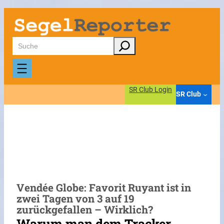
Zum
Inhalt
springen
Suchen
SR Club Login
SR Club
Vendée Globe: Favorit Ruyant ist in
zwei Tagen von 3 auf 19
zurückgefallen – Wirklich?
Warum man dem Tracker