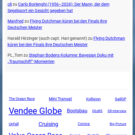
oli
zu
Carlo Borlenghi (1956–2026): Der Mann, der dem
Segelsport ein Gesicht gegeben hat
Manfred
zu
Flying Dutchman küren bei den Finals ihre
Deutschen Meister
Harald Hirzinger (auch capt. Hari genannt)
zu
Flying Dutchman
küren bei den Finals ihre Deutschen Meister
PL_Tom
zu
Stephan Bodens Kolumne: Bayesian Doku mit
„Traumschiff“-Momenten
Mini Transat
SailGP
The Ocean Race
Kollision
Vendee Globe
Bootsbau
DGzRS
SR-Interview
Cruising
Unfall
Corona
Big Picture