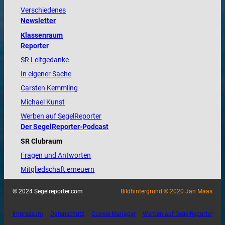
Verschiedenes
Newsletter
Klassenraum
Reporter
SR Leitgedanke
In eigener Sache
Carsten Kemmling
Michael Kunst
Werben auf SegelReporter
Der SegelReporter-Podcast
SR Clubraum
Fragen und Antworten
Mitgliedschaft erneuern
© 2024 Segelreporter.com
Bildhintergrund © 2020 Jan Maas
Impressum
Datenschutz
Cookie-Manager
Werben auf SegelReporter