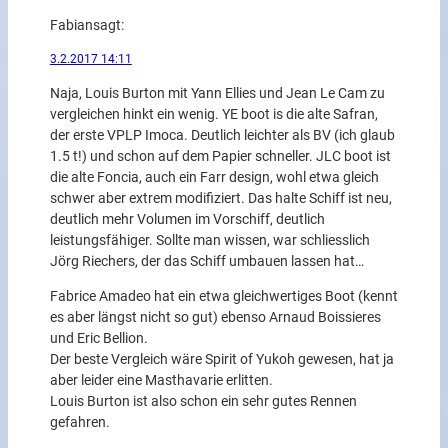
Fabian
sagt:
3.2.2017 14:11
Naja, Louis Burton mit Yann Ellies und Jean Le Cam zu
vergleichen hinkt ein wenig. YE boot is die alte Safran,
der erste VPLP Imoca. Deutlich leichter als BV (ich glaub
1.5 t!) und schon auf dem Papier schneller. JLC boot ist
die alte Foncia, auch ein Farr design, wohl etwa gleich
schwer aber extrem modifiziert. Das halte Schiff ist neu,
deutlich mehr Volumen im Vorschiff, deutlich
leistungsfähiger. Sollte man wissen, war schliesslich
Jörg Riechers, der das Schiff umbauen lassen hat…
Fabrice Amadeo hat ein etwa gleichwertiges Boot (kennt
es aber längst nicht so gut) ebenso Arnaud Boissieres
und Eric Bellion.
Der beste Vergleich wäre Spirit of Yukoh gewesen, hat ja
aber leider eine Masthavarie erlitten.
Louis Burton ist also schon ein sehr gutes Rennen
gefahren.