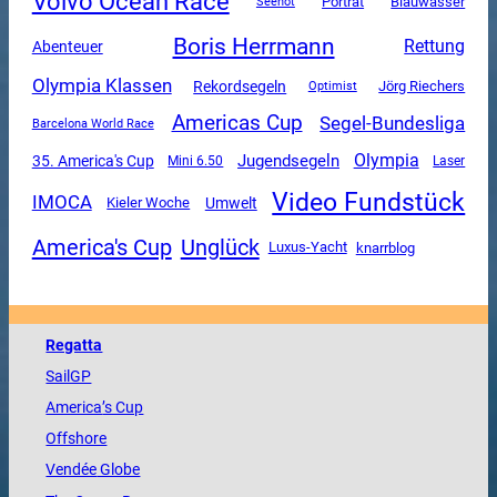
Volvo Ocean Race
Porträt
Blauwasser
Seenot
Boris Herrmann
Rettung
Abenteuer
Olympia Klassen
Rekordsegeln
Jörg Riechers
Optimist
Americas Cup
Segel-Bundesliga
Barcelona World Race
Olympia
Jugendsegeln
35. America's Cup
Mini 6.50
Laser
Video Fundstück
IMOCA
Umwelt
Kieler Woche
America's Cup
Unglück
Luxus-Yacht
knarrblog
Regatta
SailGP
America
’s Cup
Offshore
Vendée
Globe