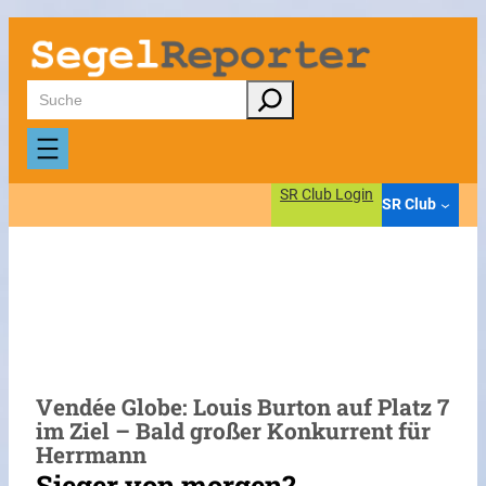
Zum
Inhalt
springen
Suchen
SR Club Login
SR Club
Vendée Globe: Louis Burton auf Platz 7
im Ziel – Bald großer Konkurrent für
Herrmann
Sieger von morgen?